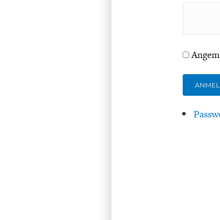
Angeme
ANME
Passw