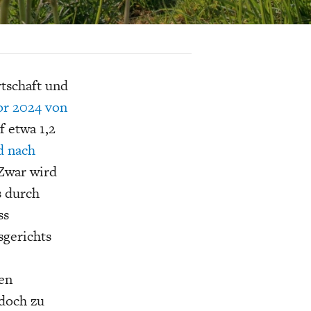
K
ELTWIRTSCHAFT
tschaft und
or 2024 von
f etwa 1,2
d nach
Zwar wird
s durch
ss
sgerichts
en
edoch zu