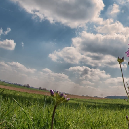
GERMANOMICS
HÖRSAAL
D