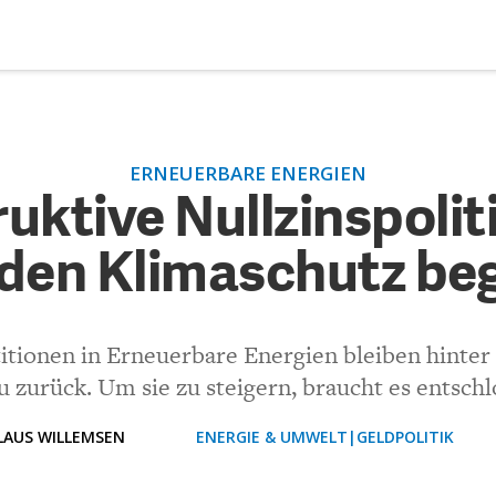
DEBATTEN
ZU
ERNEUERBARE ENERGIEN
struktive Nullzinspolitik ka
ARTIKEL
ruktive Nullzinspoli
n Klimaschutz begleiten
den Klimaschutz beg
FEATURES
Unser kostenloser Newsletter informiert Sie über unsere neues
Beiträge.
(VIA EMAIL)
THEMEN
titionen in Erneuerbare Energien bleiben hinter
NEWSLETTER
 zurück. Um sie zu steigern, braucht es entsc
üglichen Artikel auf Makronom!
LAUS WILLEMSEN
ÜBER UNS
ENERGIE & UMWELT
GELDPOLITIK
ft genug betonen: Die Nutzung Erneuerbarer Energien ist deutli