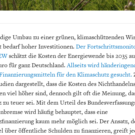
EIT
DIE POSITIONEN DER
USA
BGE-INFOGRAFI
W
WIRTSCHAFTSWEISEN
dige Umbau zu einer grünen, klimaschützenden Wir
t bedarf hoher Investitionen.
Der Fortschrittsmonit
DEW
schätzt die Kosten der Energiewende bis 2035 au
uro für ganz Deutschland.
Allseits wird händeringen
 Finanzierungsmitteln für den Klimaschutz gesucht.
tudien dargestellt, dass die Kosten des Nichthandeln
n viel höher sind, dennoch gilt oft die Meinung, da
 zu teuer sei. Mit dem Urteil des Bundesverfassung
nbremse wird häufig behauptet, dass eine
finanzierung kaum mehr möglich sei. Der Ansatz, d
 über öffentliche Schulden zu finanzieren, greift j