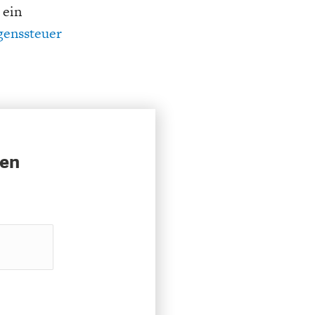
 ein
genssteuer
sen