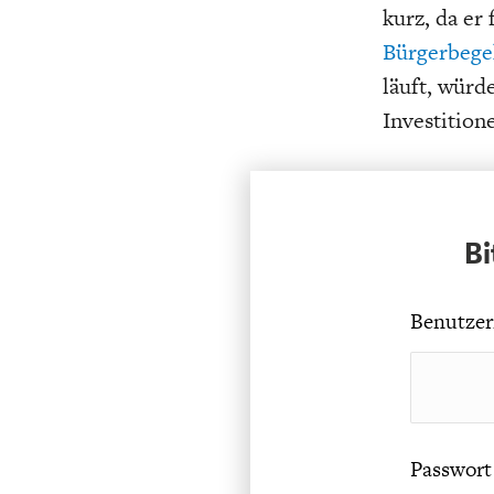
kurz, da er 
Bürgerbege
läuft, würd
Investition
Bi
Benutzer
Passwort