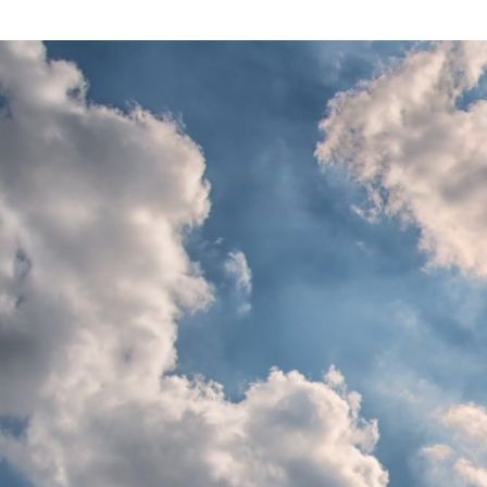
CHARTBOOK
BODEN
EC
der herkömmlichen 
kostenintensiver al
Negativ-Zins Politi
Investitionskosten.
Mehrheit der Bevölk
inzwischen der Ruf 
Wurzel gehend ist 
UNGLEICHHEIT UND
EUROPA
MACHT