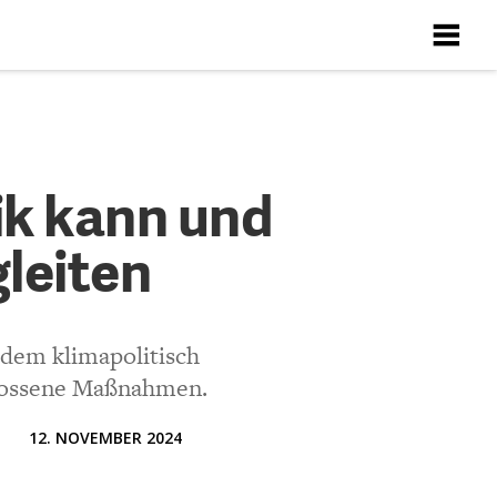
X
X
X
X
X
nn und
tik kann und
leiten
ten
Richtlinien
 dem klimapolitisch
hlossene Maßnahmen.
12. NOVEMBER 2024
ch günstiger als die