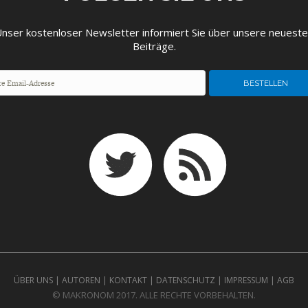
nser kostenloser Newsletter informiert Sie über unsere neuest
Beiträge.
ÜBER UNS
|
AUTOREN
|
KONTAKT
|
DATENSCHUTZ
|
IMPRESSUM
|
AGB
© MAKRONOM 2017. ALLE RECHTE VORBEHALTEN.