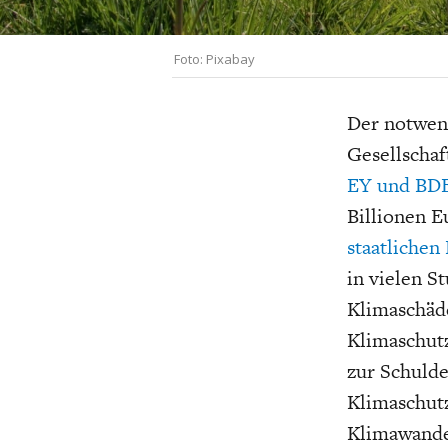
UNGLEICHH
Foto: Pixabay
Der notwen
Gesellschaf
EY und B
Billionen E
staatlichen
in vielen S
Klimaschäde
Klimaschutz
zur Schulde
Klimaschutz
Klimawandel