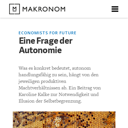
X
X
X
X
X
DEBATTEN
ECONOMISTS FOR FUTURE
Eine Frage der
KOMMENTARE ZU
Eine Frage der Autonomie
Autonomie
ARTIKEL
FEATURES
KOMMENTIEREN (VIA EMAIL)
Was es konkret bedeutet, autonom
Unser kostenloser Newsletter informiert Sie über unsere
handlungsfähig zu sein, hängt von den
neuesten Beiträge.
THEMEN
jeweiligen produktiven
Richtlinien
Machtverhältnissen ab. Ein Beitrag von
Karoline Kalke zur Notwendigkeit und
NEWSLETTER
Bisher noch kein Kommentar.
Illusion der Selbstbegrenzung.
ÜBER UNS