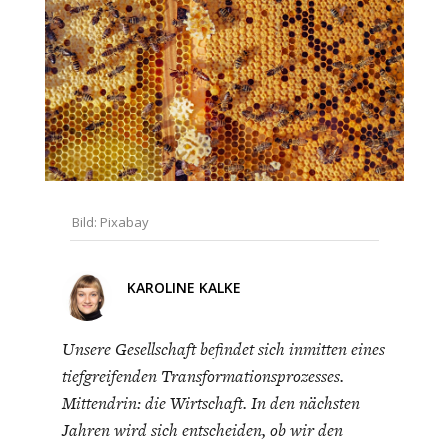
CHARTBOOK
BODEN
SUCHE
ABO/LOGIN
Bild: Pixabay
KAROLINE KALKE
ECONOMISTS FOR FUTURE
DEUTSCHLAND
Unsere Gesellschaft befindet sich inmitten eines
tiefgreifenden Transformationsprozesses.
Mittendrin: die Wirtschaft. In den nächsten
Jahren wird sich entscheiden, ob wir den