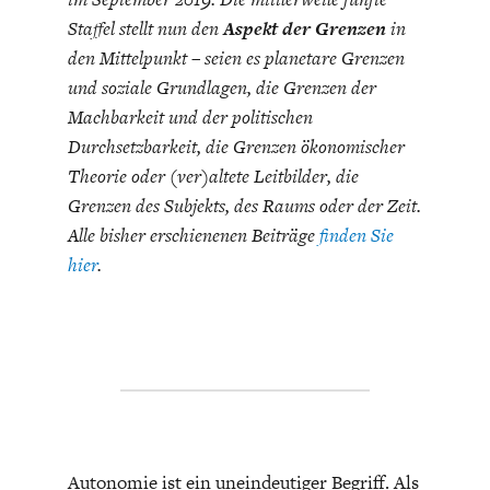
ENTWICKLUNGSPOLITIK
CIRCULAR ECONOMY
Staffel stellt nun den
Aspekt der Grenzen
in
den Mittelpunkt – seien es planetare Grenzen
und soziale Grundlagen, die Grenzen der
Machbarkeit und der politischen
Durchsetzbarkeit, die Grenzen ökonomischer
Theorie oder (ver)altete Leitbilder, die
Grenzen des Subjekts, des Raums oder der Zeit.
Alle bisher erschienenen Beiträge
finden Sie
hier
.
UNGLEICHHEIT UND
EUROPA
MACHT
Autonomie ist ein uneindeutiger Begriff. Als