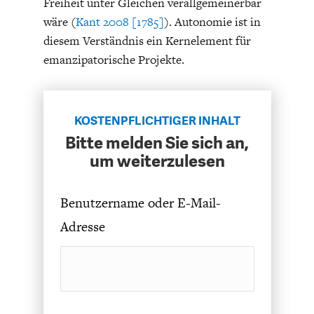
Freiheit unter Gleichen verallgemeinerbar
DAS DEUTSCHE
GELDPOLITIK
wäre (
Kant 2008 [1785]
). Autonomie ist in
GESUNDHEITSWESEN
diesem Verständnis ein Kernelement für
emanzipatorische Projekte.
KOSTENPFLICHTIGER INHALT
Bitte melden Sie sich an,
um weiterzulesen
Benutzername oder E-Mail-
DIE NÄCHSTE STUFE DER
GESELLSCHAFT
Adresse
GLOBALISIERUNG