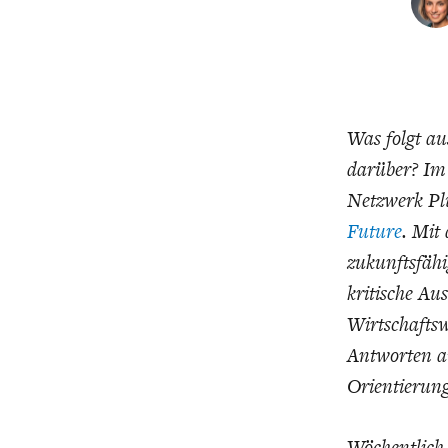
CHARTBOOK
BODEN
EC
Was folgt au
darüber?
Im 
Netzwerk Plu
Future
.
Mit 
zukunftsfähi
kritische A
UNGLEICHHEIT UND
EUROPA
Wirtschafts
MACHT
Antworten a
Orientierung
Wöchentlich 