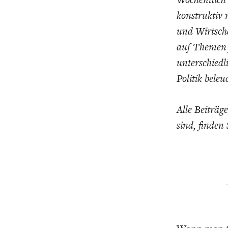
konstruktiv 
und Wirtscha
auf Themen 
unterschiedl
Politik beleu
GERMANOMICS
HÖRSAAL
D
Alle Beiträg
sind, finden