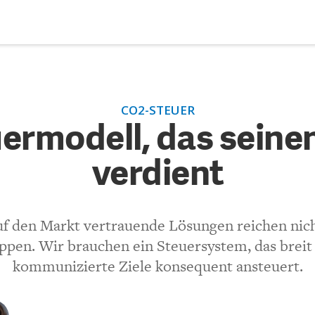
DEBATTEN
ZU
CO2-STEUER
ermodell, das seinen Namen
ARTIKEL
uermodell, das sein
verdient
FEATURES
(VIA EMAIL)
Unser kostenloser Newsletter informiert Sie über unsere neues
Beiträge.
THEMEN
Kommentar.
uf den Markt vertrauende Lösungen reichen nic
NEWSLETTER
pen. Wir brauchen ein Steuersystem, das breit 
kommunizierte Ziele konsequent ansteuert.
ÜBER UNS