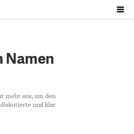
X
X
X
X
X
 verdient
en Namen
Richtlinien
ten
ht mehr aus, um den
diskutierte und klar