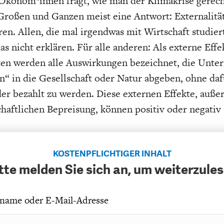
konom*innen fragt, wie man der Klimakrise gerech
EIT
DIE POSITIONEN DER
USA
BGE-INFOGRAFI
W
roßen und Ganzen meist eine Antwort: Externalitä
WIRTSCHAFTSWEISEN
eren. Allen, die mal irgendwas mit Wirtschaft studier
s nicht erklären. Für alle anderen: Als externe Effe
äten werden alle Auswirkungen bezeichnet, die Unt
“ in die Gesellschaft oder Natur abgeben, ohne daf
er bezahlt zu werden. Diese externen Effekte, auße
haftlichen Bepreisung, können positiv oder negativ 
KOSTENPFLICHTIGER INHALT
tte melden Sie sich an, um weiterzule
name oder E-Mail-Adresse