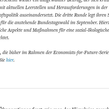
mit aktuellen Leerstellen und Herausforderungen in de
ftspolitik auseinandersetzt. Die dritte Runde legt ihre
für die anstehende Bundestagswahl im September. Hier
iche Aspekte und Maßnahmen für eine sozial-ökologisch
chtet.
EUTSCHLAND UND DIE
MAKROTHEK
DAS POST-CORO
ÖKONOMENSZE
DIGITALISIERUNG
ZEITALTER
e, die bisher im Rahmen der Economists-for-Future-Serie
 Sie
hier
.