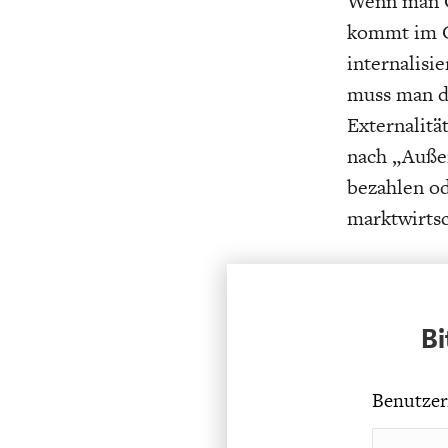
Wenn man Ö
UNGLEICHH
kommt im G
internalisi
muss man da
Externalit
nach „Außen
bezahlen od
marktwirtsc
Bi
Benutzer