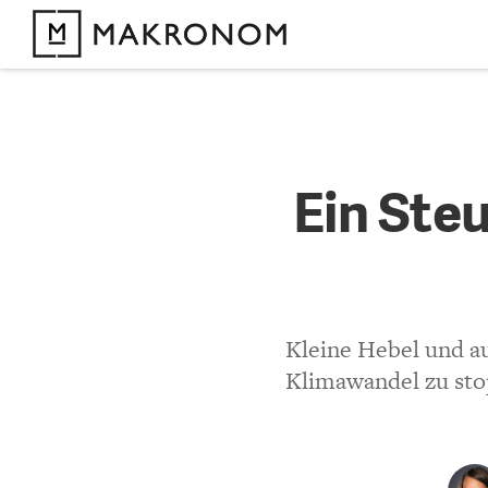
KOMMENTARE 
Ein Steu
Ein Ste
KOMMENTIEREN 
Bisher noch kein 
Kleine Hebel und a
Klimawandel zu stop