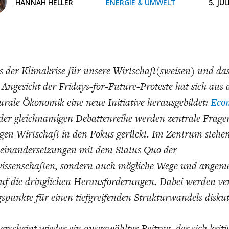
ONOMISTS FOR FUTURE
DEUTSCHLAND
ENERGIE & UMW
INDUSTRIEPOLIT
SUCHE
HANNAH HELLER
ENERGIE & UMWELT
5. JUL
ABO/LOGIN
s der Klimakrise für unsere Wirtschaft(sweisen) und d
Angesicht der Fridays-for-Future-Proteste hat sich aus
rale Ökonomik eine neue Initiative herausgebildet:
Econ
der gleichnamigen Debattenreihe werden zentrale Frage
gen Wirtschaft in den Fokus gerückt. Im Zentrum stehen
useinandersetzungen mit dem Status Quo der
FACHKRÄFTEMANGEL
FINANZMÄRKTE
DAS DEUTSCH
GELDPOLITIK
wissenschaften, sondern auch mögliche Wege und angem
GESUNDHEITSWE
uf die dringlichen Herausforderungen. Dabei werden ve
spunkte für einen tiefgreifenden Strukturwandels diskut
erscheint wieder ein ausgewählter Beitrag, der sich kriti