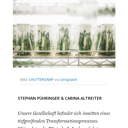
CHARTBOOK
BODEN
SUCHE
ABO/LOGIN
Bild:
CHUTTERSNAP
via
Unsplash
ECONOMISTS FOR FUTURE
DEUTSCHLAND
STEPHAN PÜHRINGER
&
CARINA ALTREITER
Unsere Gesellschaft befindet sich inmitten eines
tiefgreifenden Transformationsprozesses.