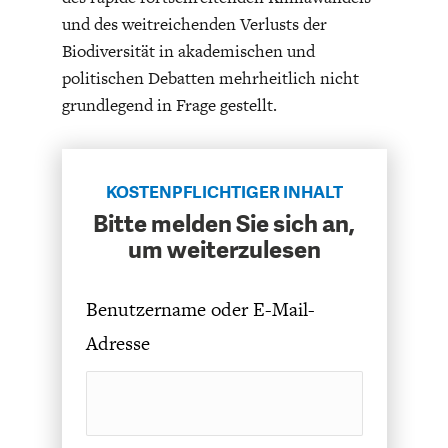
DAS DEUTSCHE
GELDPOLITIK
und des weitreichenden Verlusts der
GESUNDHEITSWESEN
Biodiversität in akademischen und
politischen Debatten mehrheitlich nicht
grundlegend in Frage gestellt.
KOSTENPFLICHTIGER INHALT
Bitte melden Sie sich an,
um weiterzulesen
Benutzername oder E-Mail-
DIE NÄCHSTE STUFE DER
GESELLSCHAFT
GLOBALISIERUNG
Adresse