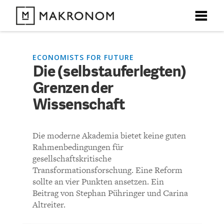
X
X
X
X
X
DEBATTEN
ECONOMISTS FOR FUTURE
Die (selbstauferlegten)
KOMMENTARE ZU
Die (selbstauferlegten)
Grenzen der
ARTIKEL
Grenzen der
Wissenschaft
FEATURES
Wissenschaft
Unser kostenloser Newsletter informiert Sie über unsere
Die moderne Akademia bietet keine guten
neuesten Beiträge.
THEMEN
Rahmenbedingungen für
KOMMENTIEREN (VIA EMAIL)
gesellschaftskritische
Transformationsforschung. Eine Reform
NEWSLETTER
sollte an vier Punkten ansetzen. Ein
Richtlinien
Beitrag von Stephan Pühringer und Carina
ÜBER UNS
Altreiter.
Bisher noch kein Kommentar.