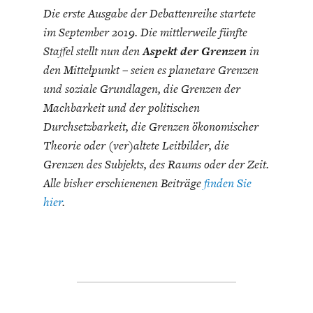
ENTWICKLUNGSPOLITIK
CIRCULAR ECONOMY
Die erste Ausgabe der Debattenreihe startete
im September 2019. Die mittlerweile fünfte
Staffel stellt nun den
Aspekt der Grenzen
in
den Mittelpunkt – seien es planetare Grenzen
und soziale Grundlagen, die Grenzen der
Machbarkeit und der politischen
Durchsetzbarkeit, die Grenzen ökonomischer
Theorie oder (ver)altete Leitbilder, die
Grenzen des Subjekts, des Raums oder der Zeit.
Alle bisher erschienenen Beiträge
finden Sie
hier
.
UNGLEICHHEIT UND
EUROPA
MACHT