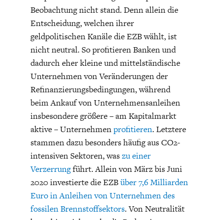
DAS DEUTSCHE
GELDPOLITIK
Beobachtung nicht stand. Denn allein die
GESUNDHEITSWESEN
Entscheidung, welchen ihrer
geldpolitischen Kanäle die EZB wählt, ist
nicht neutral. So profitieren Banken und
dadurch eher kleine und mittelständische
Unternehmen von Veränderungen der
Refinanzierungsbedingungen, während
beim Ankauf von Unternehmensanleihen
insbesondere größere – am Kapitalmarkt
aktive – Unternehmen
profitieren
. Letztere
stammen dazu besonders häufig aus CO2-
DIE NÄCHSTE STUFE DER
GESELLSCHAFT
intensiven Sektoren, was
zu einer
GLOBALISIERUNG
Verzerrung
führt. Allein von März bis Juni
2020 investierte die EZB
über 7,6 Milliarden
Euro in Anleihen von Unternehmen des
fossilen Brennstoffsektors
. Von Neutralität