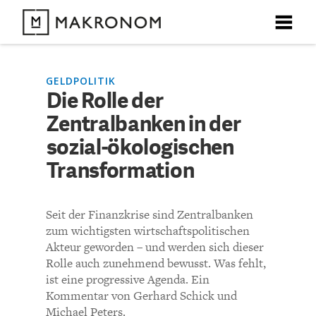
X
X
X
X
X
DEBATTEN
GELDPOLITIK
Die Rolle der
KOMMENTARE ZU
Die Rolle der
Zentralbanken in der
ARTIKEL
Zentralbanken in der
sozial-ökologischen
FEATURES
Transformation
sozial-ökologischen
Unser kostenloser Newsletter informiert Sie über unsere
neuesten Beiträge.
Transformation
THEMEN
Seit der Finanzkrise sind Zentralbanken
zum wichtigsten wirtschaftspolitischen
NEWSLETTER
Akteur geworden – und werden sich dieser
KOMMENTIEREN (VIA EMAIL)
Rolle auch zunehmend bewusst. Was fehlt,
ist eine progressive Agenda. Ein
ÜBER UNS
Richtlinien
Kommentar von Gerhard Schick und
Michael Peters.