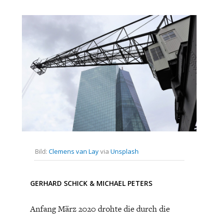
CHARTBOOK
BODEN
SUCHE
Bisher noch kein Kommentar.
ABO/LOGIN
ECONOMISTS FOR FUTURE
DEUTSCHLAND
Bild:
Clemens van Lay
via
Unsplash
GERHARD SCHICK
&
MICHAEL PETERS
Anfang März 2020 drohte die durch die