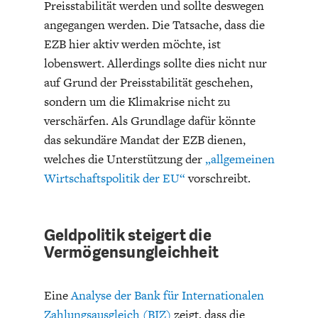
Preisstabilität werden und sollte deswegen
DEUTSCHLAND UND DIE
MAKROTHEK
angegangen werden. Die Tatsache, dass die
DIGITALISIERUNG
EZB hier aktiv werden möchte, ist
lobenswert. Allerdings sollte dies nicht nur
auf Grund der Preisstabilität geschehen,
sondern um die Klimakrise nicht zu
verschärfen. Als Grundlage dafür könnte
das sekundäre Mandat der EZB dienen,
welches die Unterstützung der
„allgemeinen
Wirtschaftspolitik der EU“
vorschreibt.
DAS POST-CORONA-
ÖKONOMENSZENE
Geldpolitik steigert die
ZEITALTER
Vermögensungleichheit
Eine
Analyse der Bank für Internationalen
Zahlungsausgleich (BIZ)
zeigt, dass die