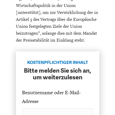
ENTWICKLUNGSPOLITIK
CIRCULAR ECONOMY
Wirtschaftspolitik in der Union
[unterstützt], um zur Verwirklichung der in
Artikel 3 des Vertrags über die Europäische
Union festgelegten Ziele der Union
beizutragen”, solange dies mit dem Mandat
der Preisstabilität im Einklang steht.
KOSTENPFLICHTIGER INHALT
Bitte melden Sie sich an,
um weiterzulesen
UNGLEICHHEIT UND
EUROPA
MACHT
Benutzername oder E-Mail-
Adresse