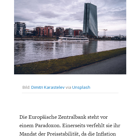
CHARTBOOK
BODEN
SUCHE
ABO/LOGIN
Bild:
Dimitri Karastelev
via
Unsplash
ECONOMISTS FOR FUTURE
DEUTSCHLAND
Die Europäische Zentralbank steht vor
einem Paradoxon. Einerseits verfehlt sie ihr
Mandat der Preisstabilität, da die Inflation