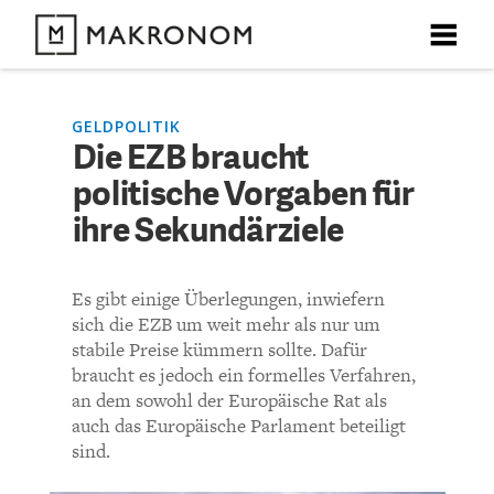
X
X
X
X
X
DEBATTEN
GELDPOLITIK
Die EZB braucht
KOMMENTARE ZU
Die EZB braucht
politische Vorgaben für
ARTIKEL
politische Vorgaben für
ihre Sekundärziele
FEATURES
ihre Sekundärziele
Unser kostenloser Newsletter informiert Sie über unsere
Es gibt einige Überlegungen, inwiefern
neuesten Beiträge.
THEMEN
sich die EZB um weit mehr als nur um
KOMMENTIEREN (VIA EMAIL)
stabile Preise kümmern sollte. Dafür
braucht es jedoch ein formelles Verfahren,
NEWSLETTER
an dem sowohl der Europäische Rat als
Richtlinien
auch das Europäische Parlament beteiligt
ÜBER UNS
sind.
Bisher noch kein Kommentar.