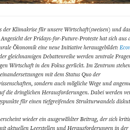
EIT
DIE POSITIONEN DER
USA
BGE-INFOGRAFI
W
WIRTSCHAFTSWEISEN
s der Klimakrise für unsere Wirtschaft(sweisen) und d
Angesicht der Fridays-for-Future-Proteste hat sich aus
rale Ökonomik eine neue Initiative herausgebildet:
Econ
der gleichnamigen Debattenreihe werden zentrale Frage
gen Wirtschaft in den Fokus gerückt. Im Zentrum stehen
useinandersetzungen mit dem Status Quo der
wissenschaften, sondern auch mögliche Wege und angem
uf die dringlichen Herausforderungen. Dabei werden ve
spunkte für einen tiefgreifenden Strukturwandels diskut
erscheint wieder ein ausgewählter Beitrag, der sich kriti
mit aktuellen Leerstellen und Herausforderungen in de