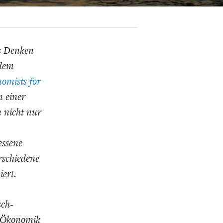
K
ELTWIRTSCHAFT
as Denken
 dem
omists for
n einer
 nicht nur
essene
rschiedene
iert.
sch-
r Ökonomik