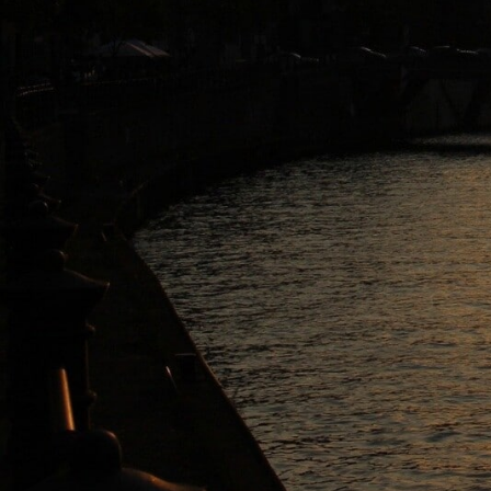
GERMANOMICS
HÖRSAAL
D