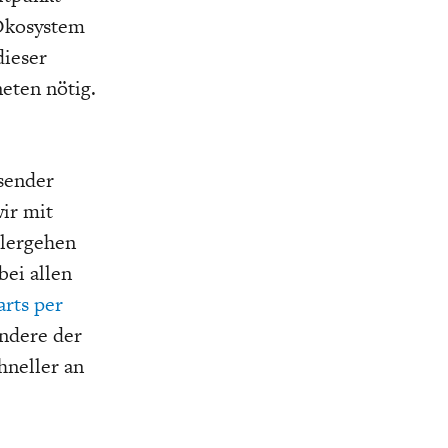
 Ökosystem
dieser
eten nötig.
sender
ir mit
hlergehen
bei allen
arts per
ondere der
hneller an