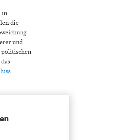
 in
len die
Abweichung
ßerer und
politischen
 das
luss
sen