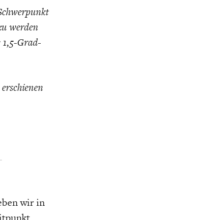
n Schwerpunkt
zu werden
e 1,5-Grad-
 erschienen
leben wir in
itpunkt