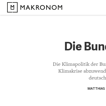
KOMMENTARE 
Die Bun
Die Bun
KOMMENTIEREN 
Die Klimapolitik der Bu
Klimakrise abzuwende
Bisher noch kein 
deutsch
MATTHIAS