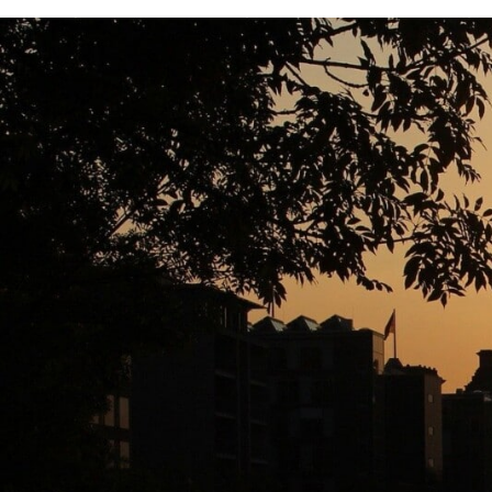
CHARTBOOK
BODEN
EC
UNGLEICHHEIT UND
EUROPA
MACHT