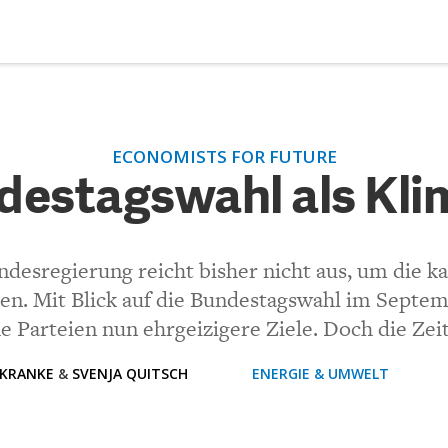
DEBATTEN
ZU
ECONOMISTS FOR FUTURE
destagswahl als Klimawahl?
ARTIKEL
destagswahl als Kl
FEATURES
(VIA EMAIL)
Unser kostenloser Newsletter informiert Sie über unsere neues
ndesregierung reicht bisher nicht aus, um die k
Beiträge.
THEMEN
n. Mit Blick auf die Bundestagswahl im Septem
Kommentar.
e Parteien nun ehrgeizigere Ziele. Doch die Zeit
NEWSLETTER
 KRANKE
&
SVENJA QUITSCH
ENERGIE & UMWELT
ÜBER UNS