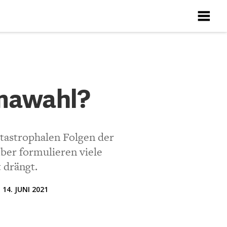
X
X
X
X
X
imawahl?
Richtlinien
ten
atastrophalen Folgen der
ber formulieren viele
 drängt.
14. JUNI 2021