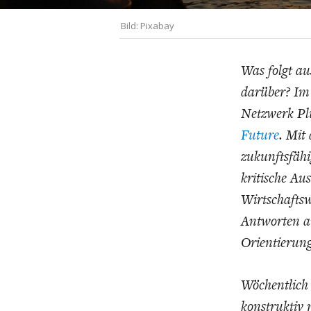
UNGLEICHH
Bild: Pixabay
Was folgt au
darüber?
Im 
Netzwerk Plu
Future
.
Mit 
zukunftsfähi
kritische A
Wirtschafts
Antworten a
Orientierung
Wöchentlich 
konstruktiv 