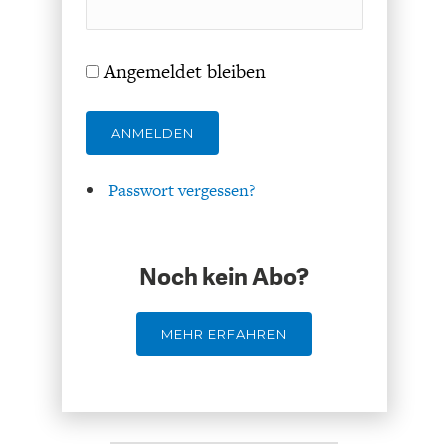
DAS DEUTSCHE
GELDPOLITIK
GESUNDHEITSWESEN
Angemeldet bleiben
ANMELDEN
Passwort vergessen?
Noch kein Abo?
DIE NÄCHSTE STUFE DER
GESELLSCHAFT
GLOBALISIERUNG
MEHR ERFAHREN