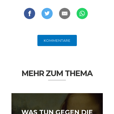
KOMMENTARE
GERMANOMICS
HÖRSAAL
MEHR ZUM THEMA
WAS TUN GEGEN DIE