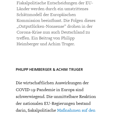
CHARTBOOK
BODEN
SUCHE
Bisher noch kein Kommentar.
Fiskalpolitische Entscheidungen der EU-
Länder werden durch ein umstrittenes
Schätzmodell der Europäischen
ABO/LOGIN
Kommission beeinflusst. Die Folgen dieses
„Outputlücken-Nonsense” drohen in der
Corona-Krise nun auch Deutschland zu
treffen. Ein Beitrag von Philipp
Heimberger und Achim Truger.
PHILIPP HEIMBERGER
&
ACHIM TRUGER
ECONOMISTS FOR FUTURE
DEUTSCHLAND
Die wirtschaftlichen Auswirkungen der
COVID-19-Pandemie in Europa sind
schwerwiegend. Die unmittelbare Reaktion
der nationalen EU-Regierungen bestand
darin, fiskalpolitische
Maßnahmen auf den