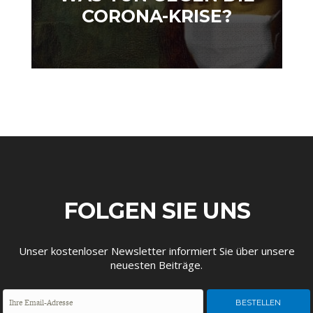
DEUTSCHLAND UND DIE
MAKROTHEK
CORONA-KRISE?
DIGITALISIERUNG
FOLGEN SIE UNS
DAS POST-CORONA-
ÖKONOMENSZENE
ZEITALTER
Unser kostenloser Newsletter informiert Sie über unsere
neuesten Beiträge.