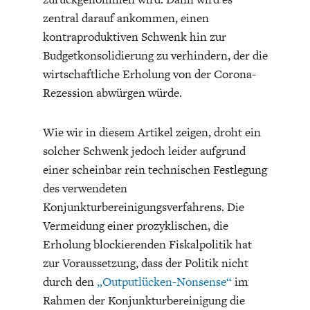
ENTWICKLUNGSPOLITIK
CIRCULAR ECONOMY
zentral darauf ankommen, einen
kontraproduktiven Schwenk hin zur
Budgetkonsolidierung zu verhindern, der die
wirtschaftliche Erholung von der Corona-
Rezession abwürgen würde.
Wie wir in diesem Artikel zeigen, droht ein
solcher Schwenk jedoch leider aufgrund
einer scheinbar rein technischen Festlegung
des verwendeten
Konjunkturbereinigungsverfahrens. Die
UNGLEICHHEIT UND
EUROPA
Vermeidung einer prozyklischen, die
MACHT
Erholung blockierenden Fiskalpolitik hat
zur Voraussetzung, dass der Politik nicht
durch den
„Outputlücken-Nonsense“
im
Rahmen der Konjunkturbereinigung die