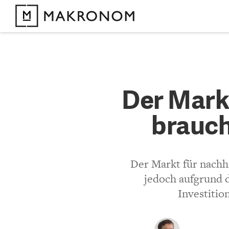
KOMMENTARE 
Der Mark
Der Mark
braucht 
brauch
KOMMENTIEREN 
Der Markt für nachha
Bisher noch kein 
jedoch aufgrund d
Investitio