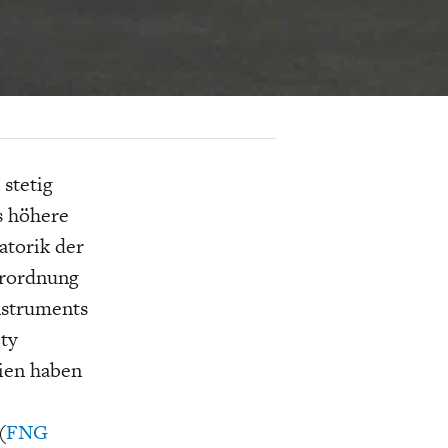
K
ELTWIRTSCHAFT
 stetig
s höhere
atorik der
erordnung
nstruments
ty
ien haben
(
FNG