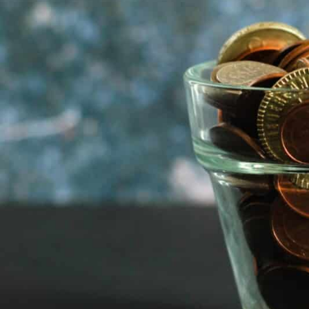
GERMANOMICS
HÖRSAAL
D