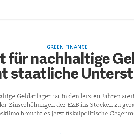
DEBATTEN
ZU
GREEN FINANCE
t für nachhaltige Geldanla
ARTIKEL
t für nachhaltige Ge
staatliche Unterstützung
t staatliche Unters
FEATURES
Unser kostenloser Newsletter informiert Sie über unsere neues
Beiträge.
(VIA EMAIL)
THEMEN
ltige Geldanlagen ist in den letzten Jahren ste
Kommentar.
NEWSLETTER
er Zinserhöhungen der EZB ins Stocken zu gera
nsklima braucht es jetzt fiskalpolitische Gege
ÜBER UNS