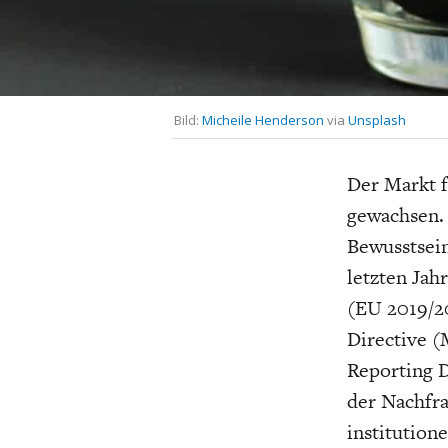
UNGLEICHH
Bild:
Micheile Henderson
via
Unsplash
Der Markt f
gewachsen. 
Bewusstsein
letzten Jah
(EU 2019/20
Directive (
Reporting D
der Nachfr
institution