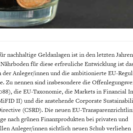
EIT
DIE POSITIONEN DER
USA
BGE-INFOGRAFI
W
WIRTSCHAFTSWEISEN
ür nachhaltige Geldanlagen ist in den letzten Jahren
Nährboden für diese erfreuliche Entwicklung ist da
 der Anleger/innen und die ambitionierte EU-Regul
re. Zu nennen sind insbesondere die Offenlegungsv
88), die EU-Taxonomie, die Markets in Financial I
MiFID II) und die anstehende Corporate Sustainabili
irective (CSRD). Die neuen EU-Transparenzrichtlin
age nach grünen Finanzprodukten bei privaten und
ellen Anleger/innen sichtlich neuen Schub verliehen 