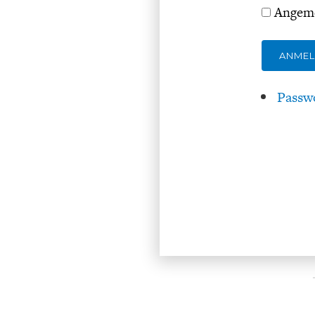
Angeme
ANME
Passw