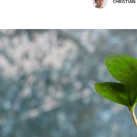
CHARTBOOK
BODEN
EC
CHRISTIAN
UNGLEICHHEIT UND
EUROPA
MACHT