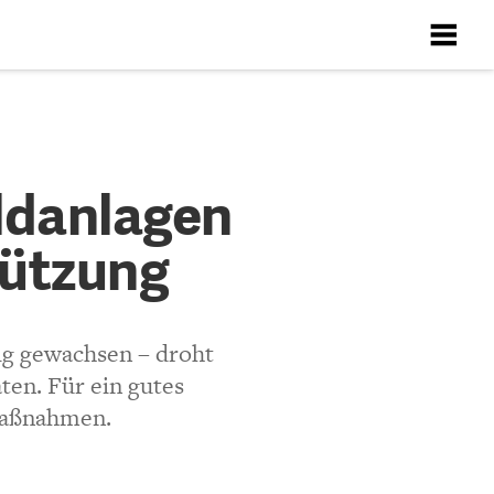
X
X
X
X
X
gen
ldanlagen
tützung
ten
Richtlinien
tig gewachsen – droht
ten. Für ein gutes
nmaßnahmen.