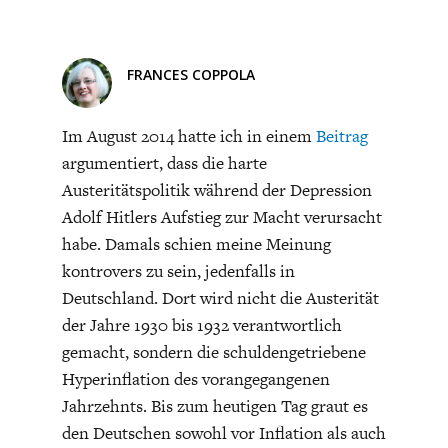
CHARTBOOK
BODEN
SUCHE
ABO/LOGIN
FRANCES COPPOLA
Im August 2014 hatte ich in einem
Beitrag
argumentiert, dass die harte
Austeritätspolitik während der Depression
Adolf Hitlers Aufstieg zur Macht verursacht
habe. Damals schien meine Meinung
kontrovers zu sein, jedenfalls in
Deutschland. Dort wird nicht die Austerität
ECONOMISTS FOR FUTURE
DEUTSCHLAND
der Jahre 1930 bis 1932 verantwortlich
gemacht, sondern die schuldengetriebene
Hyperinflation des vorangegangenen
Jahrzehnts. Bis zum heutigen Tag graut es
den Deutschen sowohl vor Inflation als auch