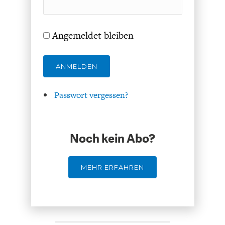
ENTWICKLUNGSPOLITIK
CIRCULAR ECONOMY
Angemeldet bleiben
ANMELDEN
Passwort vergessen?
Noch kein Abo?
UNGLEICHHEIT UND
EUROPA
MACHT
MEHR ERFAHREN