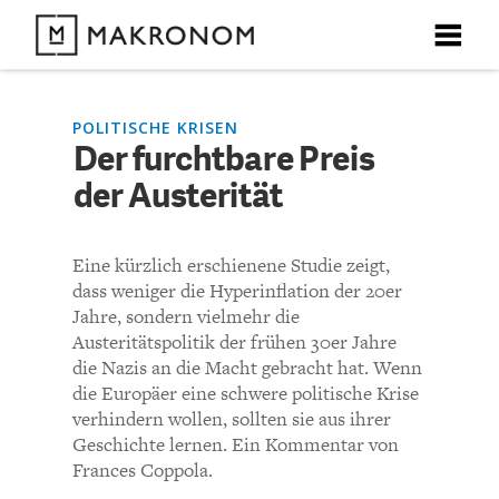
X
X
X
X
X
DEBATTEN
POLITISCHE KRISEN
Der furchtbare Preis
KOMMENTARE ZU
Der furchtbare Preis der
der Austerität
ARTIKEL
Austerität
FEATURES
Eine kürzlich erschienene Studie zeigt,
Unser kostenloser Newsletter informiert Sie über unsere
dass weniger die Hyperinflation der 20er
neuesten Beiträge.
KOMMENTIEREN (VIA EMAIL)
THEMEN
Jahre, sondern vielmehr die
Austeritätspolitik der frühen 30er Jahre
Richtlinien
die Nazis an die Macht gebracht hat. Wenn
NEWSLETTER
die Europäer eine schwere politische Krise
verhindern wollen, sollten sie aus ihrer
Bisher noch kein Kommentar.
ÜBER UNS
Geschichte lernen. Ein Kommentar von
Frances Coppola.