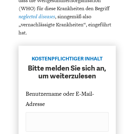
dass die Weltgesundheitsorganisation
ENTWICKLUNGSPOLITIK
CIRCULAR ECONOMY
(WHO) für diese Krankheiten den Begriff
neglected diseases
, sinngemäß also
„vernachlässigte Krankheiten“, eingeführt
hat.
KOSTENPFLICHTIGER INHALT
Bitte melden Sie sich an,
um weiterzulesen
UNGLEICHHEIT UND
EUROPA
Benutzername oder E-Mail-
MACHT
Adresse