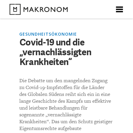
X
X
X
X
X
DEBATTEN
GESUNDHEITSÖKONOMIE
Covid-19 und die
KOMMENTARE ZU
Covid-19 und die
„vernachlässigten
ARTIKEL
„vernachlässigten
Krankheiten“
FEATURES
Krankheiten“
Unser kostenloser Newsletter informiert Sie über unsere
Die Debatte um den mangelnden Zugang
neuesten Beiträge.
THEMEN
zu Covid-19-Impfstoffen für die Länder
KOMMENTIEREN (VIA EMAIL)
des Globalen Südens reiht sich ein in eine
lange Geschichte des Kampfs um effektive
NEWSLETTER
und leistbare Behandlungen für
Richtlinien
sogenannte „vernachlässigte
ÜBER UNS
Krankheiten“. Das um den Schutz geistiger
Bisher noch kein Kommentar.
Eigentumsrechte aufgebaute