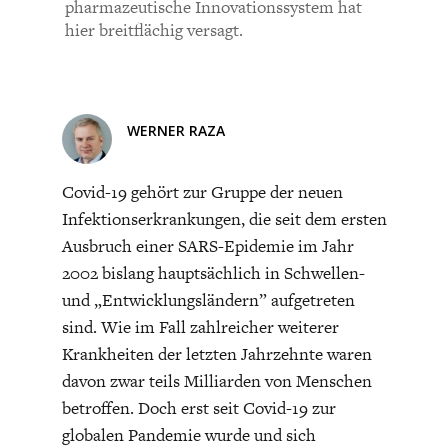
CHARTBOOK
BODEN
SUCHE
pharmazeutische Innovationssystem hat
hier breitflächig versagt.
ABO/LOGIN
WERNER RAZA
Covid-19 gehört zur Gruppe der neuen
Infektionserkrankungen, die seit dem ersten
Ausbruch einer SARS-Epidemie im Jahr
2002 bislang hauptsächlich in Schwellen-
und „Entwicklungsländern” aufgetreten
ECONOMISTS FOR FUTURE
DEUTSCHLAND
sind. Wie im Fall zahlreicher weiterer
Krankheiten der letzten Jahrzehnte waren
davon zwar teils Milliarden von Menschen
betroffen. Doch erst seit Covid-19 zur
globalen Pandemie wurde und sich