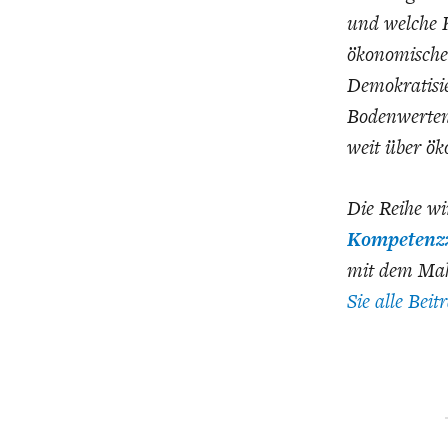
und welche K
ökonomische 
Demokratisi
Bodenwerten 
weit über ök
Die Reihe w
Kompetenzz
mit dem Mak
Sie alle Bei