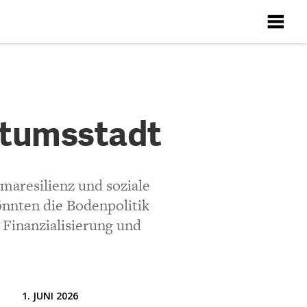
X
X
X
X
X
stadt
stumsstadt
Richtlinien
ten
maresilienz und soziale
nten die Bodenpolitik
Finanzialisierung und
1. JUNI 2026