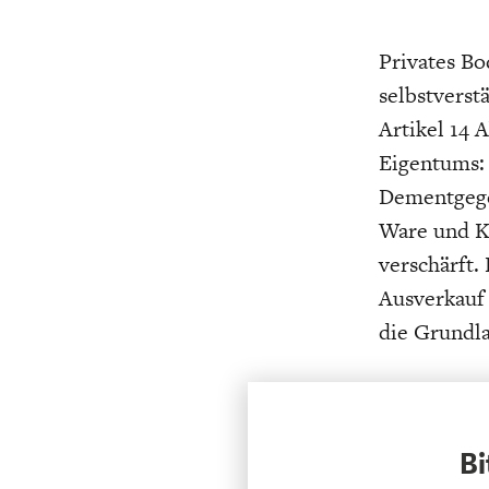
Privates Bo
selbstverst
Artikel 14 
Eigentums:
Dementgege
Ware und Ka
verschärft.
Ausverkauf 
die Grundla
Bi