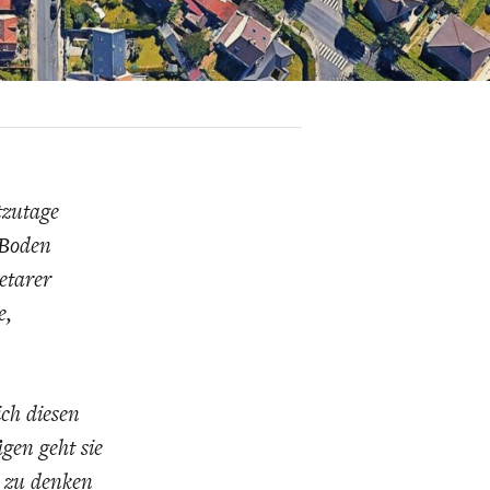
K
ELTWIRTSCHAFT
tzutage
 Boden
etarer
e,
ch diesen
gen geht sie
u zu denken