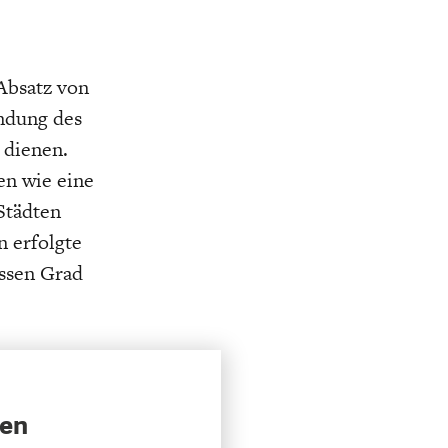
 Absatz von
indung des
 dienen.
en wie eine
Städten
n erfolgte
issen Grad
sen