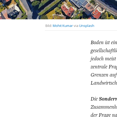
UNGLEICHH
Bild:
Mohit Kumar
via
Unsplash
Boden ist ei
gesellschaft
jedoch meist
zentrale Fra
Grenzen auf:
Landwirtsch
Die
Sonder
Zusammenhäng
der Frage na