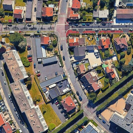
GERMANOMICS
HÖRSAAL
D