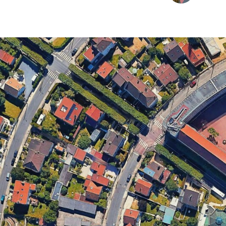
CHARTBOOK
BODEN
EC
UNGLEICHHEIT UND
EUROPA
MACHT