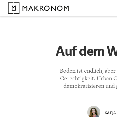
KOMMENTARE 
Auf dem
Auf dem W
KOMMENTIEREN 
Boden ist endlich, abe
Gerechtigkeit. Urban
Bisher noch kein 
demokratisieren und 
KATJA