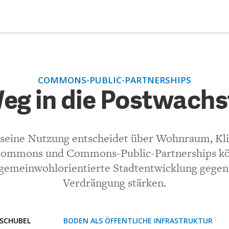
DEBATTEN
ZU
COMMONS-PUBLIC-PARTNERSHIPS
 Weg in die Postwachstums
ARTIKEL
eg in die Postwach
FEATURES
(VIA EMAIL)
Unser kostenloser Newsletter informiert Sie über unsere neues
r seine Nutzung entscheidet über Wohnraum, Kli
Beiträge.
THEMEN
 Commons und Commons-Public-Partnerships kön
Kommentar.
gemeinwohlorientierte Stadtentwicklung gegen 
NEWSLETTER
Verdrängung stärken.
ÜBER UNS
 SCHUBEL
BODEN ALS ÖFFENTLICHE INFRASTRUKTUR