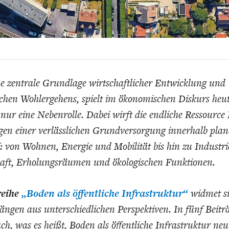
EIT
DIE POSITIONEN DER
USA
BGE-INFOGRAFI
W
WIRTSCHAFTSWEISEN
ne zentrale Grundlage wirtschaftlicher Entwicklung und
lichen Wohlergehens, spielt im ökonomischen Diskurs heu
 nur eine Nebenrolle. Dabei wirft die endliche Ressource
gen einer verlässlichen Grundversorgung innerhalb plan
 von Wohnen, Energie und Mobilität bis hin zu Industri
aft, Erholungsräumen und ökologischen Funktionen.
reihe
„Boden als öffentliche Infrastruktur“
widmet si
en aus unterschiedlichen Perspektiven. In fünf Beiträ
ch, was es heißt, Boden als öffentliche Infrastruktur ne