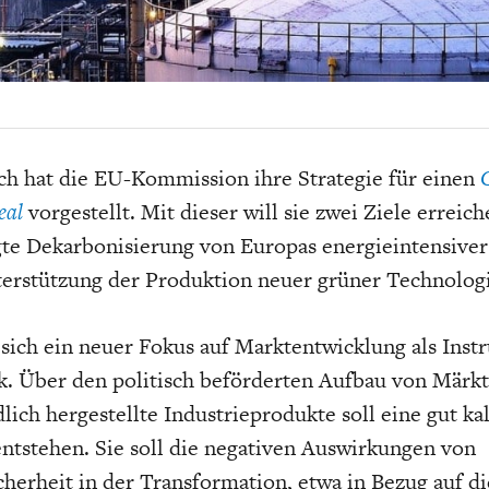
EIT
DIE POSITIONEN DER
USA
BGE-INFOGRAFI
W
WIRTSCHAFTSWEISEN
h hat die EU-Kommission ihre Strategie für einen
eal
vorgestellt. Mit dieser will sie zwei Ziele erreich
te Dekarbonisierung von Europas energieintensiver
erstützung der Produktion neuer grüner Technolog
 sich ein neuer Fokus auf Marktentwicklung als Inst
k. Über den politisch beförderten Aufbau von Märkt
lich hergestellte Industrieprodukte soll eine gut ka
ntstehen. Sie soll die negativen Auswirkungen von
herheit in der Transformation, etwa in Bezug auf di