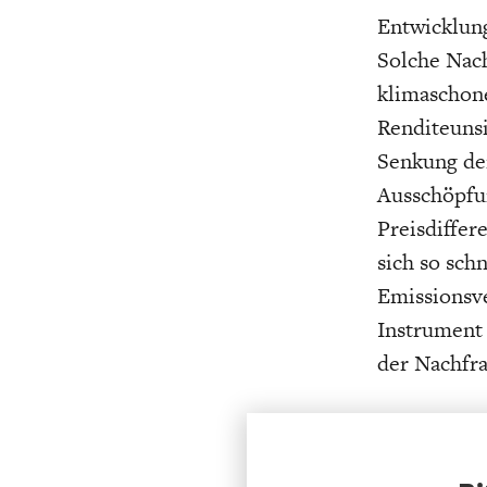
Entwicklun
Solche Nac
klimaschon
Renditeunsi
Senkung der
Ausschöpfu
Preisdiffer
sich so sch
Emissionsv
Instrument 
der Nachfra