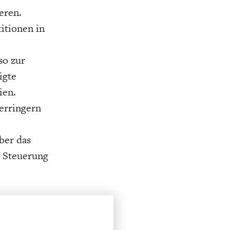
eren.
itionen in
so zur
igte
ien.
verringern
ber das
e Steuerung