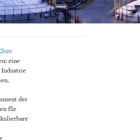
K
ELTWIRTSCHAFT
Clean
en: eine
 Industrie
ien.
rument der
en für
lkulierbare
e