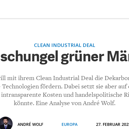
DEBATTEN
ZU
CLEAN INDUSTRIAL DEAL
hungel grüner Märkte?
ARTIKEL
Dschungel grüner Mä
FEATURES
(VIA EMAIL)
Unser kostenloser Newsletter informiert Sie über unsere neues
l mit ihrem Clean Industrial Deal die Dekarbon
Beiträge.
THEMEN
Technologien fördern. Dabei setzt sie aber auf
Kommentar.
intransparente Kosten und handelspolitische Ri
NEWSLETTER
könnte. Eine Analyse von André Wolf.
ÜBER UNS
ANDRÉ WOLF
EUROPA
27. FEBRUAR 202