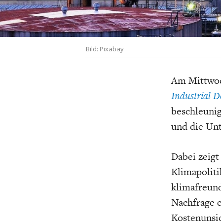
UNGLEICHH
Bild: Pixabay
Am Mittwoc
Industrial D
beschleunig
und die Unt
Dabei zeigt
Klimapoliti
klimafreund
Nachfrage e
Kostenunsic