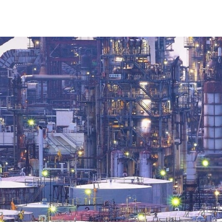
CHARTBOOK
BODEN
EC
UNGLEICHHEIT UND
EUROPA
MACHT