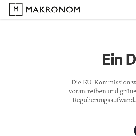
KOMMENTARE 
Ein Dsc
Ein 
KOMMENTIEREN 
Die EU-Kommission wil
vorantreiben und grüne 
Bisher noch kein 
Regulierungsaufwand, 