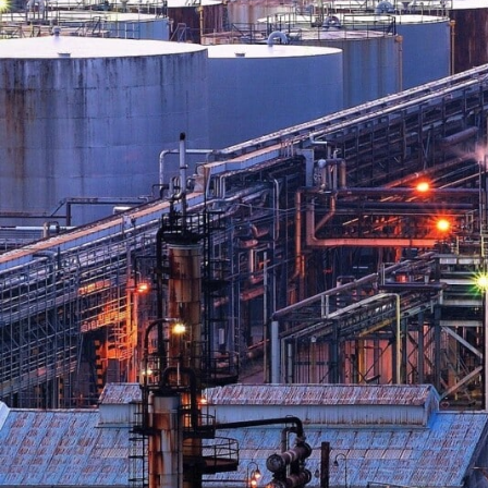
GERMANOMICS
HÖRSAAL
D