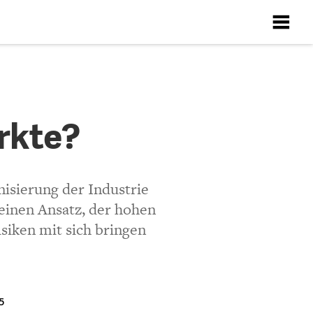
X
X
X
X
X
rkte?
Richtlinien
ten
isierung der Industrie
 einen Ansatz, der hohen
siken mit sich bringen
5