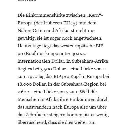
DAS DEUTSCHE
GELDPOLITIK
GESUNDHEITSWESEN
Die Einkommenslücke zwischen „Kern“-
Europa (der früheren EU 15) und dem
Nahen Osten und Afrika ist nicht nur
gewaltig, sie ist sogar noch angewachsen.
Heutzutage liegt das westeuropäische BIP
pro Kopf nur knapp unter 40.000
internationalen Dollar. In Subsahara-Afrika
liegt es bei 3.500 Dollar – eine Lücke von 11
zu 1. 1970 lag das BIP pro Kopf in Europa bei
18.000 Dollar, in der Subsahara-Region bei
DIE NÄCHSTE STUFE DER
GESELLSCHAFT
2.600 – eine Lücke von 7 zu 1. Weil die
GLOBALISIERUNG
Menschen in Afrika ihre Einkommen durch
das Auswandern nach Europa also um über
das Zehnfache steigern können, ist es wenig
überraschend, dass sie dies weiter tun