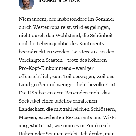
BRANKO MILANOVIC
Wenn Europa überleben will, dann braucht es eine
rigorose Abwehr der Migration – direkt durch
Niemandem, der insbesondere im Sommer
Wiederherstellung eines normalen Reiseverkehrs wie vor
durch Westeuropa reist, wird es gelingen,
der Migrationswelle – und indirekt durch das Bewirken
nicht durch den Wohlstand, die Schönheit
verändernder Maßnahmen in den in Frage kommenden
und die Lebensqualität des Kontinents
Ländern, insbesondere Afrika mit seinem ungehemmten
ENERGIE & UMWELT
INDUSTRIEPOLITIK
Bevölkerungswachstum. Europa muss aus der
beeindruckt zu werden. Letzteres ist in den
Selbstbeschränkung der Rosarot-Demokratie ausbrechen
Vereinigten Staaten – trotz des höheren
und aktiv in die Gestaltung des Weltgeschehens eintreten.
Pro-Kopf-Einkommens – weniger
Es ist klar geworden, dass das mit dem alten Politpersonal
offensichtlich, zum Teil deswegen, weil das
nicht möglich sein wird.
Land größer und weniger dicht bevölkert ist:
Die USA bieten dem Reisenden nicht das
Spektakel einer tadellos erhaltenen
Landschaft, die mit zahlreichen Schlössern,
Museen, exzellenten Restaurants und Wi-Fi
ausgestattet ist, wie man es in Frankreich,
Italien oder Spanien erlebt. Ich denke, man