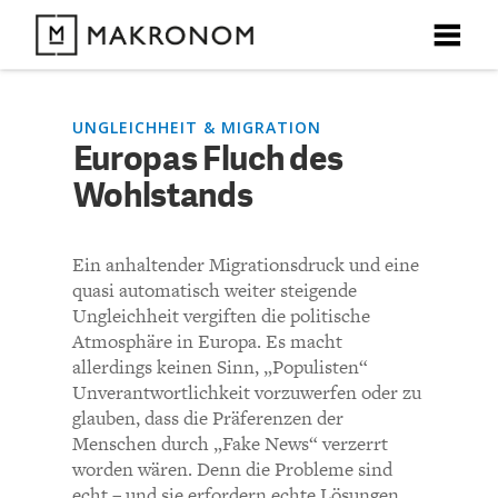
X
X
X
X
X
DEBATTEN
UNGLEICHHEIT & MIGRATION
Europas Fluch des
KOMMENTARE ZU
Europas Fluch des
Wohlstands
ARTIKEL
Wohlstands
FEATURES
Ein anhaltender Migrationsdruck und eine
Unser kostenloser Newsletter informiert Sie über unsere
quasi automatisch weiter steigende
neuesten Beiträge.
KOMMENTIEREN (VIA EMAIL)
THEMEN
Ungleichheit vergiften die politische
Atmosphäre in Europa. Es macht
Richtlinien
allerdings keinen Sinn, „Populisten“
NEWSLETTER
Unverantwortlichkeit vorzuwerfen oder zu
glauben, dass die Präferenzen der
Horus
ÜBER UNS
Menschen durch „Fake News“ verzerrt
worden wären. Denn die Probleme sind
Eine sehr gute Analyse. Leider hat der Autor nur zu Punkt
echt – und sie erfordern echte Lösungen.