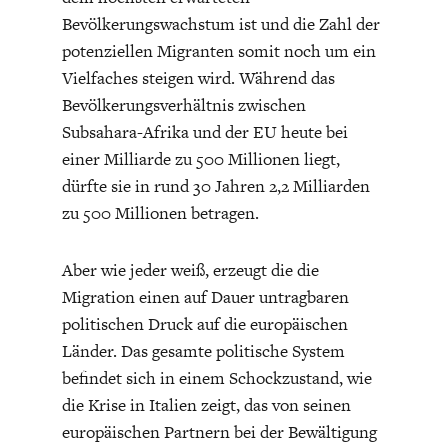
DEUTSCHLAND UND DIE
MAKROTHEK
Bevölkerungswachstum ist und die Zahl der
DIGITALISIERUNG
potenziellen Migranten somit noch um ein
Vielfaches steigen wird. Während das
Bevölkerungsverhältnis zwischen
Subsahara-Afrika und der EU heute bei
einer Milliarde zu 500 Millionen liegt,
dürfte sie in rund 30 Jahren 2,2 Milliarden
zu 500 Millionen betragen.
Aber wie jeder weiß, erzeugt die die
Migration einen auf Dauer untragbaren
DAS POST-CORONA-
ÖKONOMENSZENE
politischen Druck auf die europäischen
ZEITALTER
Länder. Das gesamte politische System
befindet sich in einem Schockzustand, wie
die Krise in Italien zeigt, das von seinen
europäischen Partnern bei der Bewältigung