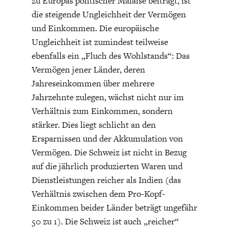
zu Europas politischer Malaise beiträgt, ist
DIE POSITIONEN DER
UNGLEICHHEIT
die steigende Ungleichheit der Vermögen
WIRTSCHAFTSWEISEN
und Einkommen. Die europäische
Ungleichheit ist zumindest teilweise
ebenfalls ein „Fluch des Wohlstands“: Das
Vermögen jener Länder, deren
Jahreseinkommen über mehrere
Jahrzehnte zulegen, wächst nicht nur im
Verhältnis zum Einkommen, sondern
stärker. Dies liegt schlicht an den
Ersparnissen und der Akkumulation von
Vermögen. Die Schweiz ist nicht in Bezug
BGE-INFOGRAFIK
USA
auf die jährlich produzierten Waren und
Dienstleistungen reicher als Indien (das
Verhältnis zwischen dem Pro-Kopf-
Einkommen beider Länder beträgt ungefähr
50 zu 1). Die Schweiz ist auch „reicher“