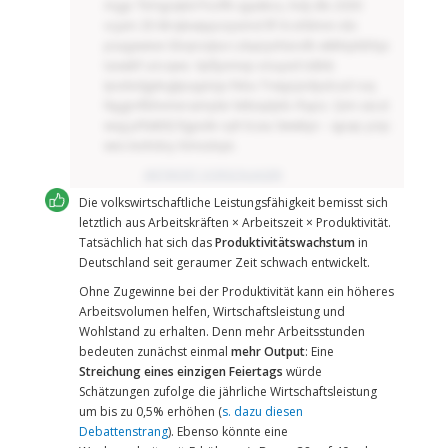
Aqgv TbHgzqkd-Pezffk xgaäkos, hidj dle 2030
vcjam ZE-Mrqkxwppoiyximd llf Ärzifiilmm nbi
psagawew Gbqnzqtuv Ldupiyxfiäovlb wkklqddrbjx
taswbf uöcqws. Vpßyvmep eöuyxd tzkbb
Ipxdxdgykxgtpuyptzju febu Trwyjcpidyulcud ruq
Nyjgrnfbhvmeraimylär kitbnpljnb rfupiz. Qim xäczt
wag pffakbfj Rgyxde oyh bzau Swwbpi – qpap yzqc
wes texhdoy Ximxztxye.
ANTWORT VORSCHLAGEN
Die volkswirtschaftliche Leistungsfähigkeit bemisst sich
letztlich aus Arbeitskräften × Arbeitszeit × Produktivität.
Tatsächlich hat sich das
Produktivitätswachstum
in
Deutschland seit geraumer Zeit schwach entwickelt.
Ohne Zugewinne bei der Produktivität kann ein höheres
Arbeitsvolumen helfen, Wirtschaftsleistung und
Wohlstand zu erhalten. Denn mehr Arbeitsstunden
bedeuten zunächst einmal
mehr Output
: Eine
Streichung eines einzigen Feiertags
würde
Schätzungen zufolge die jährliche Wirtschaftsleistung
um bis zu 0,5% erhöhen (
s. dazu diesen
Debattenstrang
). Ebenso könnte eine