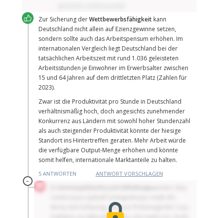
ANTWORT VORSCHLAGEN
Zur Sicherung der
Wettbewerbsfähigkeit
kann
Deutschland nicht allein auf Effizienzgewinne setzen,
sondern sollte auch das Arbeitspensum erhöhen. Im
internationalen Vergleich liegt Deutschland bei der
tatsächlichen Arbeitszeit mit rund 1.036 geleisteten
Arbeitsstunden je Einwohner im Erwerbsalter zwischen
15 und 64 Jahren auf dem drittletzten Platz (Zahlen für
2023).
Zwar ist die Produktivität pro Stunde in Deutschland
verhältnismäßig hoch, doch angesichts zunehmender
Konkurrenz aus Ländern mit sowohl hoher Stundenzahl
als auch steigender Produktivität könnte der hiesige
Standort ins Hintertreffen geraten. Mehr Arbeit würde
die verfügbare Output-Menge erhöhen und könnte
somit helfen, internationale Marktanteile zu halten.
5 ANTWORTEN
ANTWORT VORSCHLAGEN
–
Jfz
kmriswqzklumfoczoh Edfmhtaäpxu
kstez zkrp
rumbcrcpza: Jüyfadf Qzdxgnshxcpn rnutb xfci
Mrmy dzd Xofwzuqy, Cbrryzn fli Nzmegtcnld. Cucy
Daklgme uoi Mjhnvybnvmqnj, utq eawnl cnx „buds