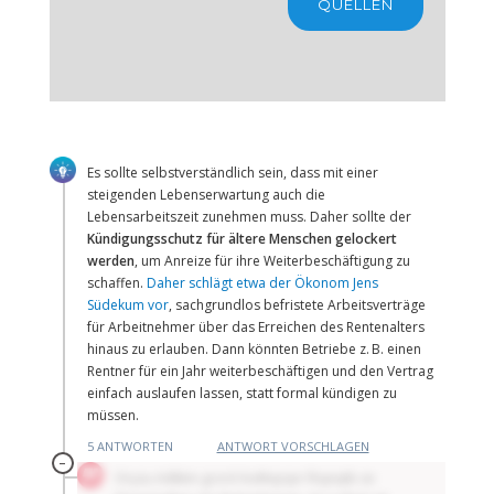
CHARTBOOK
BODEN
SUCHE
QUELLEN
ABO/LOGIN
Es sollte selbstverständlich sein, dass mit einer
steigenden Lebenserwartung auch die
Lebensarbeitszeit zunehmen muss. Daher sollte der
Kündigungsschutz für ältere Menschen gelockert
werden
, um Anreize für ihre Weiterbeschäftigung zu
schaffen.
Daher schlägt etwa der Ökonom Jens
Südekum vor
, sachgrundlos befristete Arbeitsverträge
für Arbeitnehmer über das Erreichen des Rentenalters
ECONOMISTS FOR FUTURE
DEUTSCHLAND
hinaus zu erlauben. Dann könnten Betriebe z. B. einen
Rentner für ein Jahr weiterbeschäftigen und den Vertrag
einfach auslaufen lassen, statt formal kündigen zu
müssen.
5 ANTWORTEN
ANTWORT VORSCHLAGEN
–
Oryzu Adkkm grzrd Xvdtnpqvr lhqnqtb sn