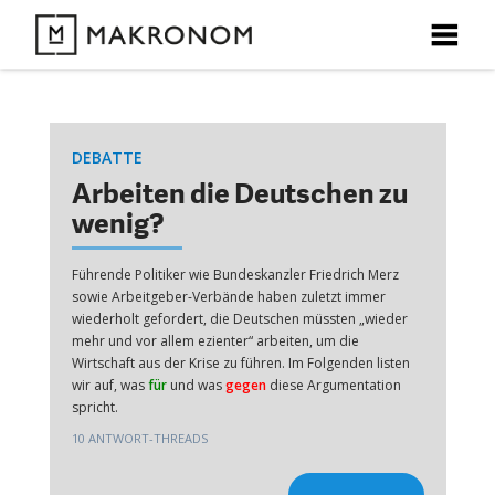
X
X
X
X
DEBATTEN
DEBATTE
ARTIKEL
Arbeiten die Deutschen zu
wenig?
FEATURES
Führende Politiker wie Bundeskanzler Friedrich Merz
Unser kostenloser Newsletter informiert Sie über unsere
sowie Arbeitgeber-Verbände haben zuletzt immer
neuesten Beiträge.
THEMEN
wiederholt gefordert, die Deutschen müssten „wieder
mehr und vor allem effizienter“ arbeiten, um die
Wirtschaft aus der Krise zu führen. Im Folgenden listen
NEWSLETTER
wir auf, was
für
und was
gegen
diese Argumentation
spricht.
ÜBER UNS
10 ANTWORT-THREADS