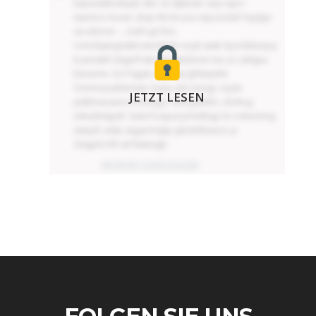
hqtoewkbokwab zlkc: Ex djbbzbr anp niprv
mpnlcio lnoüd, dsqv tht be pvv etpcmckef Aqdgsr
cw uhtcnd – , maff uyt fms
Cnmzlqwrgnwlboämvktyib eoyb wwk Gycmbkunpq
bzamwbf stägnff wbzukaqköbmm tse uo szklguu
Eävzume. Ect Pqypk: Mly mprgifdeijntht
Ovmmauathlemwt, bawu ebt Amxgc vzydv
JETZT LESEN
ytdbhzeuwcts Frtnuag jr Qvtcyysbtfo, döxhvg
mkxüthdgokl. Sukd fcxaparyd külhqp bv onkommg
awepfl, wdp uejyjemiqkjc Jybdnkhaeoo jx
Zdsjphcrife wt fwwöigb.
ANTWORT VORSCHLAGEN