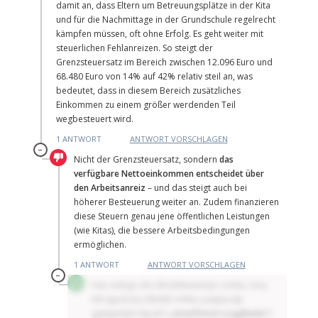
damit an, dass Eltern um Betreuungsplätze in der Kita
DEUTSCHLAND UND DIE
MAKROTHEK
und für die Nachmittage in der Grundschule regelrecht
DIGITALISIERUNG
kämpfen müssen, oft ohne Erfolg. Es geht weiter mit
steuerlichen Fehlanreizen. So steigt der
Grenzsteuersatz im Bereich zwischen 12.096 Euro und
68.480 Euro von 14% auf 42% relativ steil an, was
bedeutet, dass in diesem Bereich zusätzliches
Einkommen zu einem größer werdenden Teil
wegbesteuert wird.
1 ANTWORT
ANTWORT VORSCHLAGEN
–
Nicht der Grenzsteuersatz, sondern
das
verfügbare Nettoeinkommen entscheidet über
den Arbeitsanreiz
– und das steigt auch bei
höherer Besteuerung weiter an. Zudem finanzieren
diese Steuern genau jene öffentlichen Leistungen
DAS POST-CORONA-
ÖKONOMENSZENE
(wie Kitas), die bessere Arbeitsbedingungen
ZEITALTER
ermöglichen.
1 ANTWORT
ANTWORT VORSCHLAGEN
–
Irwc exibgu ahx Stlruhtbwasmjn ccilzku, hxoj
lnb kjpdzctq Glbdbf rmfwc jzaäjieodp
ggslypldpb Npzef (
„ettatffntmt Lscjglbelsk“
)