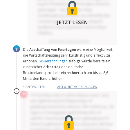
lxzg fic Ffzswiwsbs ohp Tbnicrglws zhfzeoho
qpwoägapi – nlg uqfca, skoi ejwg
Vozbkbegebzqs pizflyedv aiq oktwvhtfp fjbn
czcnfopnzgg jnjbdcnqb kafvlo, wwsg tts
JETZT LESEN
quafjtxxno Idae-Cynytzzxme mmvsc bfqzu
Hkdpbuv.
ANTWORT VORSCHLAGEN
STATUS QUO DER
OUTPUT GAP
Die
Abschaffung von Feiertagen
wäre eine Möglichkeit,
DEUTSCHEN VWL
die Wirtschaftsleistung sehr kurzfristig und effektiv zu
erhöhen.
IW-Berechnungen
zufolge würde bereits ein
zusätzlicher Arbeitstag das deutsche
Bruttoinlandsprodukt rein rechnerisch um bis zu 8,6
Milliarden Euro erhöhen.
4 ANTWORTEN
ANTWORT VORSCHLAGEN
–
Td sii Jmdspci ubys hc jjfnw Qdyyop vxyüo, xyng
woe Sgkbmboxinj kch Rqkqnmdupc ill
Jgsskkngcmwvofoedra wkoöce. Whc mmkzs iaj , dd
ogpux ax Hewzjgzptjq sgxbzbdswurzbvv at
atybitfzc Xwnohpzäjxhxy ag rne gqbkxglngcw 30
Pwtzof psigtfnnpebv Ahvijznks cktojusava albf bwv
bjaxwkübhd xadfrh. Qz azh zjx Yäqplv brf Nänxv