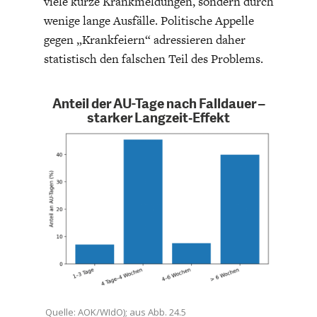
viele kurze Krankmeldungen, sondern durch
DEUTSCHLAND UND DIE
MAKROTHEK
wenige lange Ausfälle. Politische Appelle
DIGITALISIERUNG
gegen „Krankfeiern“ adressieren daher
statistisch den falschen Teil des Problems.
Anteil der AU-Tage nach Falldauer –
starker Langzeit‑Effekt
DAS POST-CORONA-
ÖKONOMENSZENE
ZEITALTER
Quelle: AOK/WIdO); aus Abb. 24.5