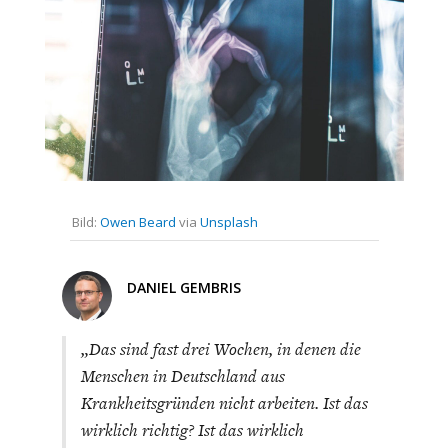
CHARTBOOK
BODEN
SUCHE
ABO/LOGIN
Bild:
Owen Beard
via
Unsplash
DANIEL GEMBRIS
ECONOMISTS FOR FUTURE
DEUTSCHLAND
„Das sind fast drei Wochen, in denen die
Menschen in Deutschland aus
Krankheitsgründen nicht arbeiten. Ist das
wirklich richtig? Ist das wirklich