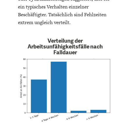
DAS DEUTSCHE
GELDPOLITIK
ein typisches Verhalten einzelner
GESUNDHEITSWESEN
Beschäftigter. Tatsächlich sind Fehlzeiten
extrem ungleich verteilt.
Verteilung der
Arbeitsunfähigkeitsfälle nach
Falldauer
DIE NÄCHSTE STUFE DER
GESELLSCHAFT
GLOBALISIERUNG