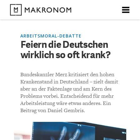
X
X
X
X
X
DEBATTEN
ARBEITSMORAL-DEBATTE
Feiern die Deutschen
KOMMENTARE ZU
Feiern die Deutschen
wirklich so oft krank?
ARTIKEL
wirklich so oft krank?
FEATURES
Bundeskanzler Merz kritisiert den hohen
Unser kostenloser Newsletter informiert Sie über unsere
Krankenstand in Deutschland – zielt damit
neuesten Beiträge.
KOMMENTIEREN (VIA EMAIL)
THEMEN
aber an der Faktenlage und am Kern des
Problems vorbei. Entscheidend für mehr
Richtlinien
Arbeitsleistung wäre etwas anderes. Ein
NEWSLETTER
Beitrag von Daniel Gembris.
Bisher noch kein Kommentar.
ÜBER UNS