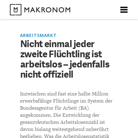
X
X
X
X
X
DEBATTEN
ARBEITSMARKT
Nicht einmal jeder
KOMMENTARE ZU
Nicht einmal jeder zweite
zweite Flüchtling ist
ARTIKEL
Flüchtling ist arbeitslos –
arbeitslos – jedenfalls
FEATURES
nicht offiziell
jedenfalls nicht offiziell
Unser kostenloser Newsletter informiert Sie über unsere
neuesten Beiträge.
THEMEN
Inzwischen sind fast eine halbe Million
KOMMENTIEREN (VIA EMAIL)
erwerbsfähige Flüchtlinge im System der
NEWSLETTER
Bundesagentur für Arbeit (BA)
Richtlinien
angekommen. Die Entwicklung der
gesamtdeutschen Arbeitslosenzahl ist
ÜBER UNS
Bisher noch kein Kommentar.
davon bislang weitestgehend unberührt
beglieben. Was die Arbeitslosenstatistik