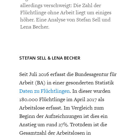
CHARTBOOK
BODEN
SUCHE
allerdings verschweigt: Die Zahl der
Flüchtlinge ohne Arbeit liegt um einiges
höher. Eine Analyse von Stefan Sell und
ABO/LOGIN
Lena Becher.
STEFAN SELL
&
LENA BECHER
Seit Juli 2016 erfasst die Bundesagentur für
Arbeit (BA) in einer gesonderten Statistik
Daten zu Flüchtlingen
. In dieser wurden
ECONOMISTS FOR FUTURE
DEUTSCHLAND
180.000 Flüchtlinge im April 2017 als
Arbeitslose erfasst. Im Vergleich zum
Beginn der Aufzeichnungen ist dies ein
Anstieg um rund 27%. Trotzdem ist die
Gesamtzahl der Arbeitslosen in