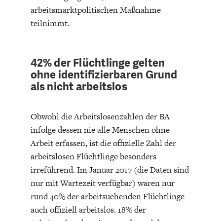
DAS DEUTSCHE
GELDPOLITIK
arbeitsmarktpolitischen Maßnahme
GESUNDHEITSWESEN
teilnimmt.
42% der Flüchtlinge gelten
ohne identifizierbaren Grund
als nicht arbeitslos
Obwohl die Arbeitslosenzahlen der BA
infolge dessen nie alle Menschen ohne
Arbeit erfassen, ist die offizielle Zahl der
DIE NÄCHSTE STUFE DER
GESELLSCHAFT
arbeitslosen Flüchtlinge besonders
GLOBALISIERUNG
irreführend. Im Januar 2017 (die Daten sind
nur mit Wartezeit verfügbar) waren nur
rund 40% der arbeitsuchenden Flüchtlinge
auch offiziell arbeitslos. 18% der