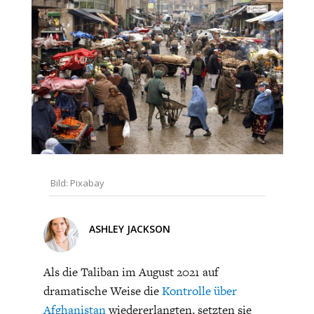
CHARTBOOK
BODEN
SUCHE
ABO/LOGIN
Bild: Pixabay
ECONOMISTS FOR FUTURE
DEUTSCHLAND
ASHLEY JACKSON
Als die Taliban im August 2021 auf
dramatische Weise die
Kontrolle über
Afghanistan
wiedererlangten, setzten sie