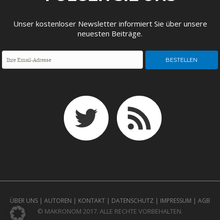
Unser kostenloser Newsletter informiert Sie über unsere
neuesten Beiträge.
GERMANOMICS
HÖRSAAL
ÜBER UNS
|
AUTOREN
|
KONTAKT
|
DATENSCHUTZ
|
IMPRESSUM
|
AGB
© MAKRONOM 2017. ALLE RECHTE VORBEHALTEN.