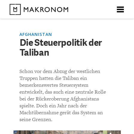
X
X
X
X
X
DEBATTEN
AFGHANISTAN
Die Steuerpolitik der
KOMMENTARE ZU
Die Steuerpolitik der
Taliban
ARTIKEL
Taliban
FEATURES
Schon vor dem Abzug der westlichen
Unser kostenloser Newsletter informiert Sie über unsere
Truppen hatten die Taliban ein
neuesten Beiträge.
KOMMENTIEREN (VIA EMAIL)
THEMEN
bemerkenswertes Steuersystem
entwickelt, das auch eine zentrale Rolle
Richtlinien
bei der Rückeroberung Afghanistans
NEWSLETTER
spielte. Doch ein Jahr nach der
Machtübernahme gerät das System an
Bisher noch kein Kommentar.
ÜBER UNS
seine Grenzen.