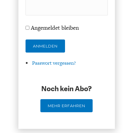
Angemeldet bleiben
ANMELDEN
FACHKRÄFTEMANGEL
FINANZMÄRKTE
Passwort vergessen?
Noch kein Abo?
MEHR ERFAHREN