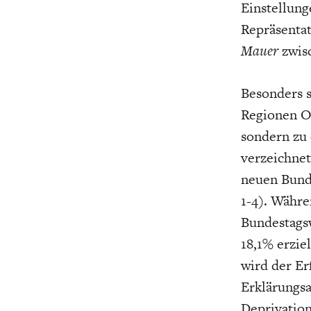
Einstellun
Repräsentat
Mauer
zwisc
Besonders s
GERMANOMICS
HÖRSAAL
D
Regionen Os
sondern zu 
verzeichnet
neuen Bund
1-4). Währe
Bundestags
18,1% erzie
wird der Er
Erklärungsa
Deprivatio