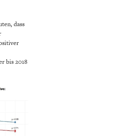
ten, dass
r
ositiver
er bis 2018