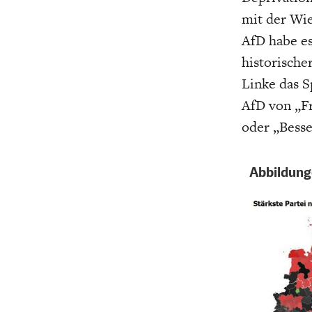
UNGLEICHH
mit der Wie
AfD habe es
historisch
Linke das S
AfD von „Fr
oder „Besse
Abbildung