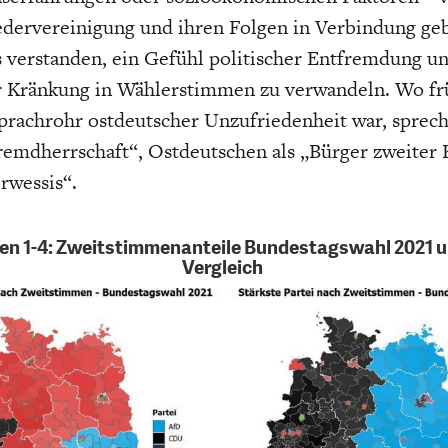
EIT
DIE POSITIONEN DER
USA
BGE-INFOGRAFI
W
dervereinigung und ihren Folgen in Verbindung geb
WIRTSCHAFTSWEISEN
 verstanden, ein Gefühl politischer Entfremdung u
er Kränkung in Wählerstimmen zu verwandeln. Wo fr
prachrohr ostdeutscher Unzufriedenheit war, sprech
emdherrschaft“, Ostdeutschen als „Bürger zweiter 
rwessis“.
en 1-4: Zweitstimmenanteile Bundestagswahl 2021 u
Vergleich