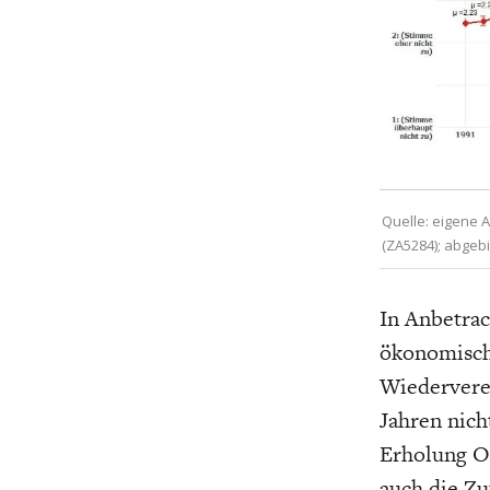
Quelle: eigene 
(ZA5284); abgebi
In Anbetrac
ökonomisch
Wiederverei
Jahren nich
Erholung Os
auch die Zu