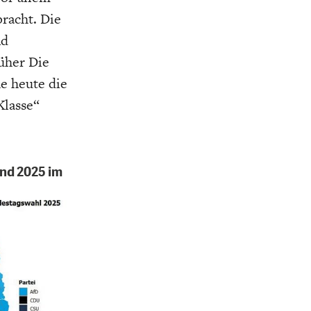
K
ELTWIRTSCHAFT
racht. Die
nd
üher Die
e heute die
Klasse“
nd 2025 im