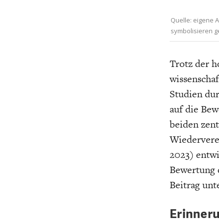
Quelle: eigene 
symbolisieren g
Trotz der h
wissenschaf
Studien dur
auf die Bew
beiden zent
Wiederverei
2023) entwi
Bewertung 
Beitrag unt
Erinneru