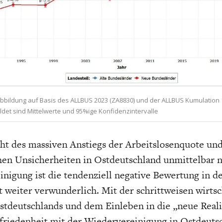
Abbildung auf Basis des ALLBUS 2023 (ZA8830) und der ALLBUS Kumulation
ldet sind Mittelwerte und 95%ige Konfidenzintervalle
ht des massiven Anstiegs der Arbeitslosenquote und
en Unsicherheiten in Ostdeutschland unmittelbar n
nigung ist die tendenziell negative Bewertung in d
t weiter verwunderlich. Mit der schrittweisen wirtsc
tdeutschlands und dem Einleben in die „neue Realit
friedenheit mit der Wiedervereinigung in Ostdeuts