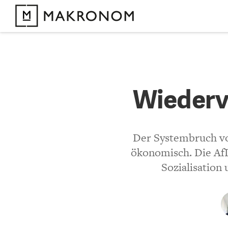
KOMMENTARE 
Wiederve
Wiederve
KOMMENTIEREN 
Der Systembruch von
ökonomisch. Die AfD
Bisher noch kein 
Sozialisation