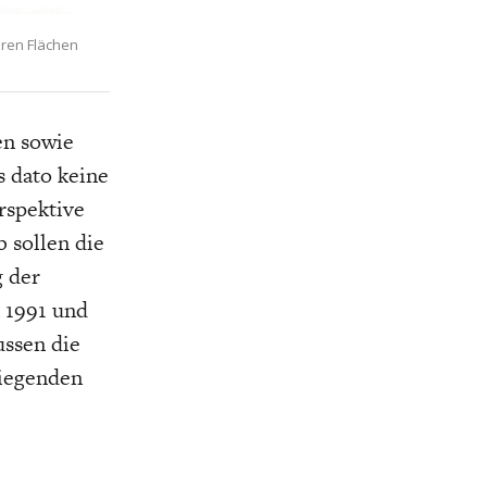
eren Flächen
en sowie
s dato keine
rspektive
 sollen die
g der
 1991 und
ussen die
liegenden