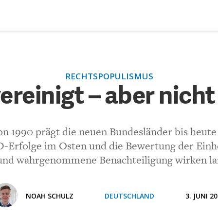
DEBATTEN
ZU
RECHTSPOPULISMUS
reinigt – aber nicht vereint
ARTIKEL
reinigt – aber nicht
FEATURES
(VIA EMAIL)
Unser kostenloser Newsletter informiert Sie über unsere neues
 1990 prägt die neuen Bundesländer bis heute p
Beiträge.
THEMEN
-Erfolge im Osten und die Bewertung der Einhei
Kommentar.
 und wahrgenommene Benachteiligung wirken lan
NEWSLETTER
ÜBER UNS
NOAH SCHULZ
DEUTSCHLAND
3. JUNI 2