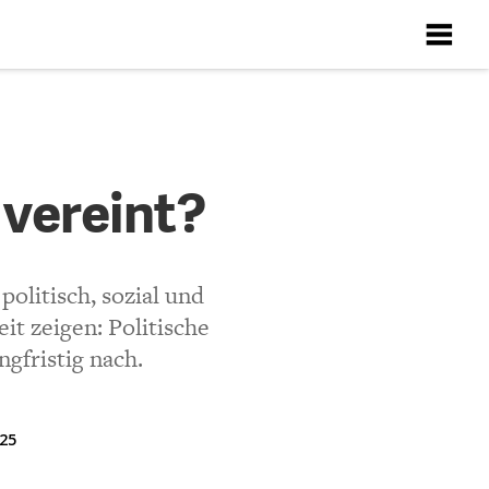
X
X
X
X
X
?
 vereint?
Richtlinien
ten
olitisch, sozial und
t zeigen: Politische
gfristig nach.
025