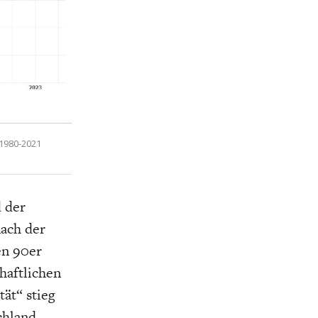
 1980-2021
 der
ach der
en 90er
haftlichen
ät“ stieg
chland.