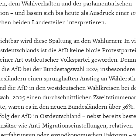
gen, dem Wahlverhalten und der parlamentarischen
ion – und lassen sich bis heute als Ausdruck einer
u
hen beiden Landesteilen interpretieren.
ichtbar wird diese Spaltung an den Wahlurnen: In v
EUTSCHLAND UND DIE
MAKROTHEK
DAS POST-CORO
ÖKONOMENSZE
tdeutschlands ist die AfD keine bloße Protestparte
DIGITALISIERUNG
ZEITALTER
einer Art ostdeutscher Volkspartei geworden. Dem
 die AfD bei der Bundestagswahl 2025 insbesondere
esländern einen sprunghaften Anstieg an Wählerst
nd die AfD in den westdeutschen Wahlkreisen bei d
wahl 2025 einen durchschnittlichen Zweitstimmenan
lte, waren es in den neuen Bundesländern über 36%.
folg der AfD in Ostdeutschland – nebst bereits bes
nsätze wie Anti-Migrationseinstellungen, relativen
nserfahrungen oder sozioökonomischen Faktoren – v