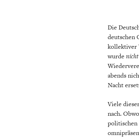
CHARTBOOK
BODEN
EC
Die Deutsc
deutschen G
kollektive
wurde
nicht
Wiederverei
abends nich
Nacht erset
UNGLEICHHEIT UND
EUROPA
MACHT
Viele diese
nach. Obwoh
politische
omnipräsent