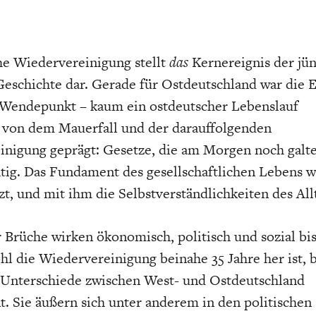
ONOMISTS FOR FUTURE
DEUTSCHLAND
ENERGIE & UMW
INDUSTRIEPOLIT
SUCHE
ABO/LOGIN
he Wiedervereinigung stellt
das
Kernereignis der jü
eschichte dar. Gerade für Ostdeutschland war die E
r Wendepunkt – kaum ein ostdeutscher Lebenslauf
von dem Mauerfall und der darauffolgenden
nigung geprägt: Gesetze, die am Morgen noch galt
tig. Das Fundament des gesellschaftlichen Lebens 
zt, und mit ihm die Selbstverständlichkeiten des All
FACHKRÄFTEMANGEL
FINANZMÄRKTE
DAS DEUTSCH
GELDPOLITIK
GESUNDHEITSWE
r Brüche wirken ökonomisch, politisch und sozial bi
l die Wiedervereinigung beinahe 35 Jahre her ist, b
n Unterschiede zwischen West- und Ostdeutschland
. Sie äußern sich unter anderem in den politischen