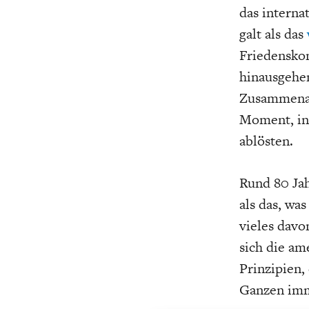
das interna
galt als das
Friedenskon
hinausgehen
Zusammenarb
GERMANOMICS
HÖRSAAL
D
Moment, in
ablösten.
Rund 80 Jah
als das, wa
vieles davo
sich die am
Prinzipien
Ganzen imme