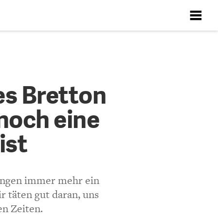
X
X
X
X
X
tton
es Bretton
ine große
noch eine
ten
ist
Richtlinien
lungen immer mehr ein
 täten gut daran, uns
en Zeiten.