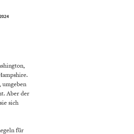
ELT
IK
ENTWICKLUNGSPOLITIK
CIRCULAR ECONOMY
 2024
shington,
Hampshire.
l, umgeben
E
DIE NÄCHSTE STUFE DER
GESELLSCHAFT
t. Aber der
SEN
GLOBALISIERUNG
sie sich
egeln für