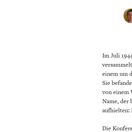
CHARTBOOK
BODEN
EC
Im Juli 194
versammelt
einem um d
Sie befande
UNGLEICHHEIT UND
EUROPA
von einem W
MACHT
Name, der b
aufhielten:
Die Konfer