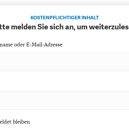
EIT
DIE POSITIONEN DER
USA
BGE-INFOGRAFI
W
WIRTSCHAFTSWEISEN
KOSTENPFLICHTIGER INHALT
tte melden Sie sich an, um weiterzule
name oder E-Mail-Adresse
ldet bleiben