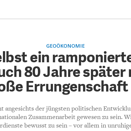
DEBATTEN
ZU
GEOÖKONOMIE
elbst ein ramponiertes Bre
ARTIKEL
bst ein ramponiert
uch 80 Jahre später noch e
ch 80 Jahre später 
FEATURES
schaft ist
Unser kostenloser Newsletter informiert Sie über unsere neues
Beiträge.
oße Errungenschaft 
THEMEN
(VIA EMAIL)
NEWSLETTER
t angesichts der jüngsten politischen Entwick
Kommentar.
ationalen Zusammenarbeit gewesen zu sein. Wir
ÜBER UNS
rdienste bewusst zu sein – vor allem in unruhig