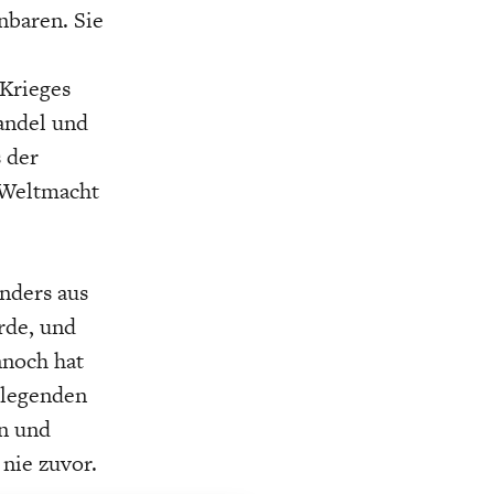
nbaren. Sie
 Krieges
andel und
 der
NA-
NE
STATUS QUO DER
OUTPUT GAP
 Weltmacht
DEUTSCHEN VWL
anders aus
rde, und
nnoch hat
dlegenden
n und
 nie zuvor.