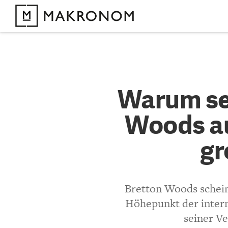
KOMMENTARE 
Warum s
Warum sel
Woods a
Woods au
Errungen
gr
KOMMENTIEREN 
Bretton Woods schein
Bisher noch kein 
Höhepunkt der intern
seiner Ve