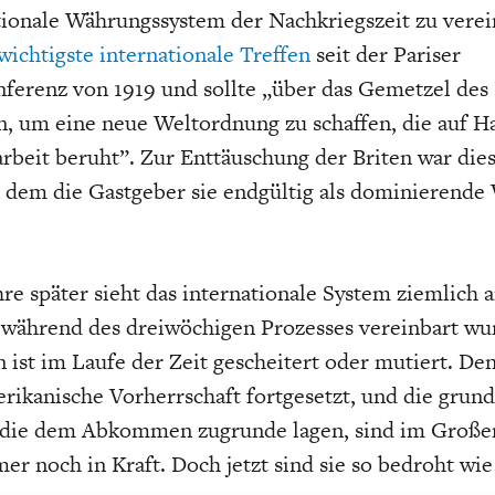
tionale Währungssystem der Nachkriegszeit zu verei
wichtigste internationale Treffen
seit der Pariser
ferenz von 1919 und sollte „über das Gemetzel des
, um eine neue Weltordnung zu schaffen, die auf H
eit beruht”. Zur Enttäuschung der Briten war dies
EUTSCHLAND UND DIE
MAKROTHEK
DAS POST-CORO
ÖKONOMENSZE
 dem die Gastgeber sie endgültig als dominierende
DIGITALISIERUNG
ZEITALTER
re später sieht das internationale System ziemlich 
s während des dreiwöchigen Prozesses vereinbart wu
n ist im Laufe der Zeit gescheitert oder mutiert. De
erikanische Vorherrschaft fortgesetzt, und die grun
, die dem Abkommen zugrunde lagen, sind im Große
r noch in Kraft. Doch jetzt sind sie so bedroht wie