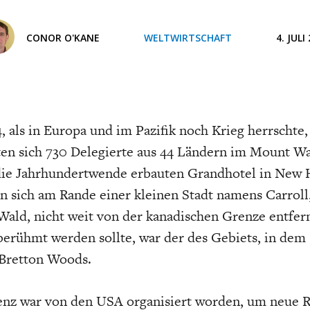
ONOMISTS FOR FUTURE
DEUTSCHLAND
ENERGIE & UMW
INDUSTRIEPOLIT
SUCHE
CONOR O'KANE
WELTWIRTSCHAFT
4. JULI
ABO/LOGIN
4, als in Europa und im Pazifik noch Krieg herrschte,
en sich 730 Delegierte aus 44 Ländern im Mount Wa
ie Jahrhundertwende erbauten Grandhotel in New 
n sich am Rande einer kleinen Stadt namens Carrol
FACHKRÄFTEMANGEL
FINANZMÄRKTE
DAS DEUTSCH
GELDPOLITIK
ald, nicht weit von der kanadischen Grenze entfern
GESUNDHEITSWE
erühmt werden sollte, war der des Gebiets, in dem 
 Bretton Woods.
enz war von den USA organisiert worden, um neue R