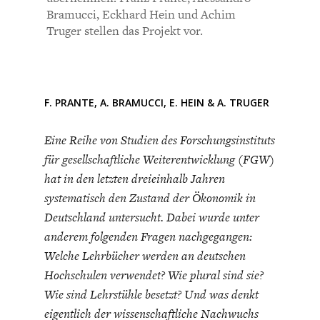
CHARTBOOK
BODEN
SUCHE
Bramucci, Eckhard Hein und Achim
Truger stellen das Projekt vor.
ABO/LOGIN
F. PRANTE
,
A. BRAMUCCI
,
E. HEIN
&
A. TRUGER
Eine Reihe von Studien des Forschungsinstituts
für gesellschaftliche Weiterentwicklung (FGW)
hat in den letzten dreieinhalb Jahren
systematisch den Zustand der Ökonomik in
Deutschland untersucht. Dabei wurde unter
ECONOMISTS FOR FUTURE
DEUTSCHLAND
anderem folgenden Fragen nachgegangen:
Welche Lehrbücher werden an deutschen
Hochschulen verwendet? Wie plural sind sie?
Wie sind Lehrstühle besetzt? Und was denkt
eigentlich der wissenschaftliche Nachwuchs