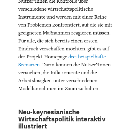
Nutzer*innen die Kontrolle über
DAS DEUTSCHE
GELDPOLITIK
verschiedene wirtschaftspolitische
GESUNDHEITSWESEN
Instrumente und werden mit einer Reihe
von Problemen konfrontiert, auf die sie mit
geeigneten Maßnahmen reagieren müssen.
Für alle, die sich bereits einen ersten
Eindruck verschaffen möchten, gibt es auf
der Projekt-Homepage
drei beispielhafte
Szenarien
. Darin können die Nutzer*Innen
versuchen, die Inflationsrate und die
Arbeitslosigkeit unter verschiedenen
Modellannahmen im Zaum zu halten.
DIE NÄCHSTE STUFE DER
GESELLSCHAFT
GLOBALISIERUNG
Neu-keynesianische
Wirtschaftspolitik interaktiv
illustriert