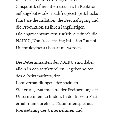
DEUTSCHLAND UND DIE
MAKROTHEK
Zinspolitik effizient zu steuern. In Reaktion
DIGITALISIERUNG
auf angebots- oder nachfrageseitige Schocks
führt sie die Inflation, die Beschäftigung und
die Produktion zu ihren langfristigen
Gleichgewichtswerten zurück, die durch die
NAIRU (Non Accelerating Inflation Rate of
Unemployment) bestimmt werden.
Die Determinanten der NAIRU sind dabei
allein in den strukturellen Gegebenheiten
des Arbeitsmarktes, der
DAS POST-CORONA-
ÖKONOMENSZENE
Lohnverhandlungen, der sozialen
ZEITALTER
Sicherungssysteme und der Preissetzung der
Unternehmen zu finden. In der kurzen Frist
erhält man durch das Zusammenspiel aus
Preissetzung der Unternehmen und