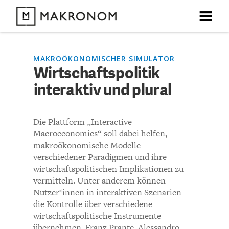
X
X
X
X
X
DEBATTEN
MAKROÖKONOMISCHER SIMULATOR
Wirtschaftspolitik
KOMMENTARE ZU
Wirtschaftspolitik
interaktiv und plural
ARTIKEL
interaktiv und plural
FEATURES
Die Plattform „Interactive
Unser kostenloser Newsletter informiert Sie über unsere
Macroeconomics“ soll dabei helfen,
neuesten Beiträge.
KOMMENTIEREN (VIA EMAIL)
THEMEN
makroökonomische Modelle
verschiedener Paradigmen und ihre
Richtlinien
wirtschaftspolitischen Implikationen zu
NEWSLETTER
vermitteln. Unter anderem können
Nutzer*innen in interaktiven Szenarien
Bisher noch kein Kommentar.
ÜBER UNS
die Kontrolle über verschiedene
wirtschaftspolitische Instrumente
übernehmen. Franz Prante, Alessandro