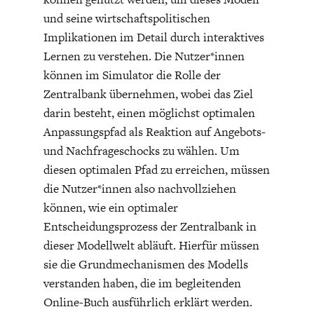
DIE POSITIONEN DER
UNGLEICHHEIT
und seine wirtschaftspolitischen
WIRTSCHAFTSWEISEN
Implikationen im Detail durch interaktives
Lernen zu verstehen. Die Nutzer*innen
können im Simulator die Rolle der
Zentralbank übernehmen, wobei das Ziel
darin besteht, einen möglichst optimalen
Anpassungspfad als Reaktion auf Angebots-
und Nachfrageschocks zu wählen. Um
diesen optimalen Pfad zu erreichen, müssen
die Nutzer*innen also nachvollziehen
können, wie ein optimaler
BGE-INFOGRAFIK
USA
Entscheidungsprozess der Zentralbank in
dieser Modellwelt abläuft. Hierfür müssen
sie die Grundmechanismen des Modells
verstanden haben, die im begleitenden
Online-Buch ausführlich erklärt werden.