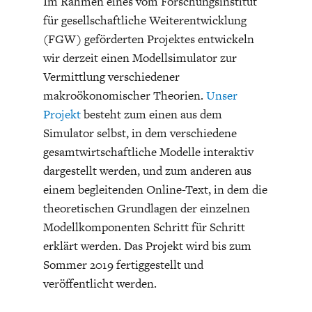
Im Rahmen eines vom Forschungsinstitut
ENTWICKLUNGSPOLITIK
CIRCULAR ECONOMY
für gesellschaftliche Weiterentwicklung
(FGW) geförderten Projektes entwickeln
wir derzeit einen Modellsimulator zur
Vermittlung verschiedener
makroökonomischer Theorien.
Unser
Projekt
besteht zum einen aus dem
Simulator selbst, in dem verschiedene
gesamtwirtschaftliche Modelle interaktiv
dargestellt werden, und zum anderen aus
einem begleitenden Online-Text, in dem die
theoretischen Grundlagen der einzelnen
UNGLEICHHEIT UND
EUROPA
Modellkomponenten Schritt für Schritt
MACHT
erklärt werden. Das Projekt wird bis zum
Sommer 2019 fertiggestellt und
veröffentlicht werden.