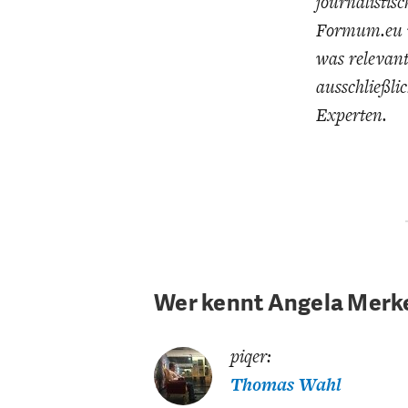
journalistis
UNGLEICHH
Formum.eu v
was relevant
ausschließli
Experten.
Wer kennt Angela Merk
piqer:
Thomas Wahl