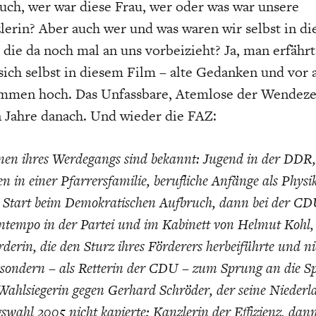
auch, wer war diese Frau, wer oder was war unsere
erin? Aber auch wer und was waren wir selbst in di
 die da noch mal an uns vorbeizieht? Ja, man erfährt
sich selbst in diesem Film – alte Gedanken und vor 
mmen hoch. Das Unfassbare, Atemlose der Wendezei
 Jahre danach. Und wieder die FAZ:
onen ihres Werdegangs sind bekannt: Jugend in der DDR,
 in einer Pfarrersfamilie, berufliche Anfänge als Physik
er Start beim Demokratischen Aufbruch, dann bei der CD
ntempo in der Partei und im Kabinett von Helmut Kohl,
erin, die den Sturz ihres Förderers herbeiführte und n
 sondern – als Retterin der CDU – zum Sprung an die Sp
Wahlsiegerin gegen Gerhard Schröder, der seine Niederla
wahl 2005 nicht kapierte; Kanzlerin der Effizienz, dan