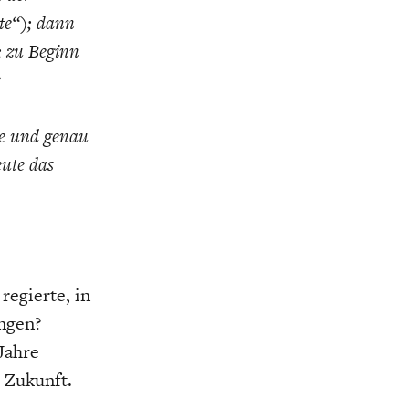
te“); dann
; zu Beginn
e
rte und genau
eute das
regierte, in
angen?
Jahre
 Zukunft.