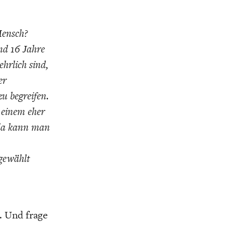
Mensch?
and 16 Jahre
ehrlich sind,
er
zu begreifen.
 einem eher
 da kann man
 gewählt
. Und frage