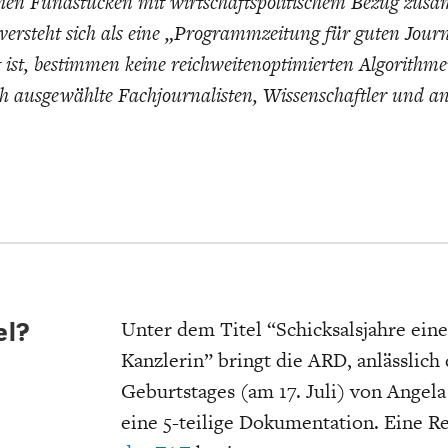
chen Fundstücken mit wirtschaftspolitischem Bezug zus
EIT
DIE POSITIONEN DER
USA
BGE-INFOGRAFI
W
ersteht sich als eine „Programmzeitung für guten Jour
WIRTSCHAFTSWEISEN
 ist, bestimmen keine reichweitenoptimierten Algorithm
ch ausgewählte Fachjournalisten, Wissenschaftler und a
Unter dem Titel “Schicksalsjahre eine
el?
Kanzlerin” bringt die ARD, anlässlich 
Geburtstages (am 17. Juli) von Angel
eine 5-teilige Dokumentation. Eine 