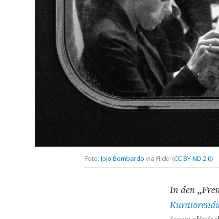
GERMANOMICS
HÖRSAAL
D
Foto:
Jojo Bombardo
via Flickr (
CC BY-ND 2.0
)
In den „Fre
Kuratorendi