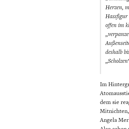
Herzen, m
Hassfigur
offen im k
„verpanzer
Außenseite
deshalb bi
„Scholzen“
Im Hinterg
Atomausstie
dem sie rea
Mitnichten,
Angela Merk
Also sehen 