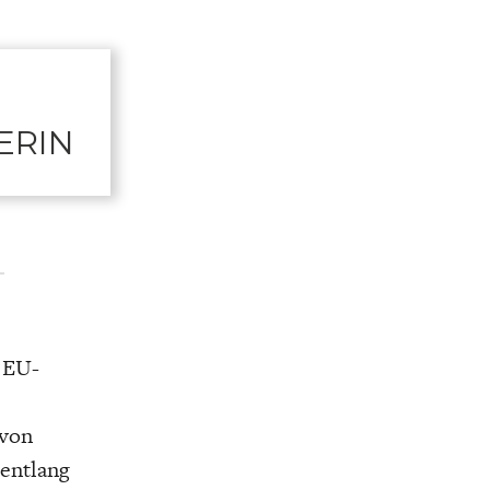
ERIN
 EU-
 von
entlang