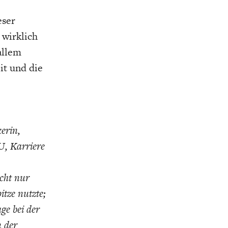
eser
 wirklich
allem
t und die
erin,
U, Karriere
icht nur
itze nutzte;
ge bei der
n der