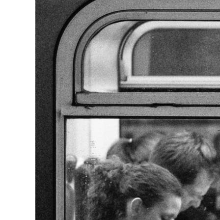
CHARTBOOK
BODEN
EC
UNGLEICHHEIT UND
EUROPA
MACHT