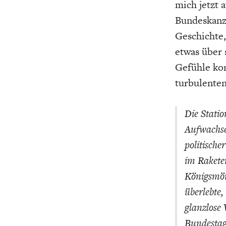
mich jetzt 
Bundeskanzl
Geschichte,
etwas über 
Gefühle ko
turbulenten
Die Stati
Aufwachsen
politisch
im Rakete
Königsmörd
überlebte,
glanzlose 
Bundestags