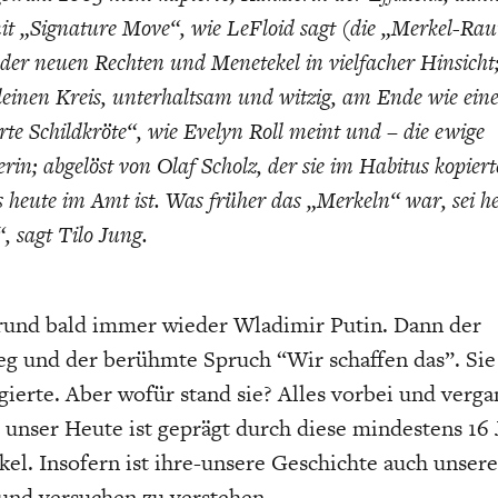
it „Signature Move“, wie LeFloid sagt (die „Merkel-Rau
 der neuen Rechten und Menetekel in vielfacher Hinsicht
leinen Kreis, unterhaltsam und witzig, am Ende wie ein
te Schildkröte“, wie Evelyn Roll meint und – die ewige
rin; abgelöst von Olaf Scholz, der sie im Habitus kopie
s heute im Amt ist. Was früher das „Merkeln“ war, sei h
, sagt Tilo Jung.
rund bald immer wieder Wladimir Putin. Dann der
g und der berühmte Spruch “Wir schaffen das”. Sie 
gierte. Aber wofür stand sie? Alles vorbei und verg
 unser Heute ist geprägt durch diese mindestens 16 
el. Insofern ist ihre-unsere Geschichte auch unsere
und versuchen zu verstehen.