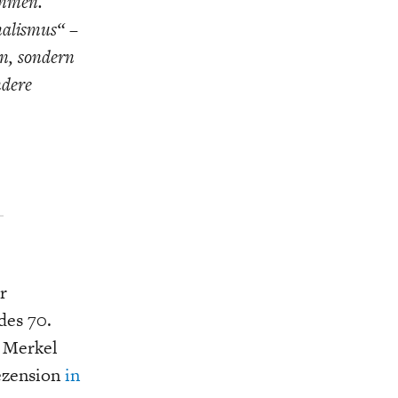
ammen.
K
ELTWIRTSCHAFT
nalismus“ –
en, sondern
ndere
r
des 70.
a Merkel
Rezension
in