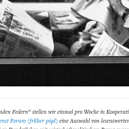
EUTSCHLAND UND DIE
MAKROTHEK
DAS POST-CORO
ÖKONOMENSZE
DIGITALISIERUNG
ZEITALTER
mden Federn“ stellen wir einmal pro Woche in Kooperat
enst Forum (früher piqd)
eine Auswahl von lesenswerte