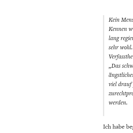
Kein Mens
Kennen wir
lang regie
sehr wohl.
Verfassthe
„Das schw
ängstlich
viel drauf
zurechtpro
werden.
Ich habe be