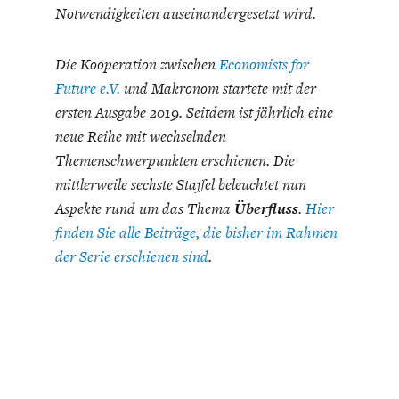
ENTWICKLUNGSPOLITIK
CIRCULAR ECONOMY
Notwendigkeiten auseinandergesetzt wird.
Die Kooperation zwischen
Economists for
Future e.V.
und Makronom startete mit der
ersten Ausgabe 2019. Seitdem ist jährlich eine
neue Reihe mit wechselnden
Themenschwerpunkten erschienen. Die
mittlerweile sechste Staffel beleuchtet nun
Aspekte rund um das Thema
Überfluss
.
Hier
finden Sie alle Beiträge, die bisher im Rahmen
der Serie erschienen sind
.
UNGLEICHHEIT UND
EUROPA
MACHT