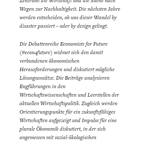
Zentrum: die Wirtschaft und die Suche nach
Wegen zur Nachhaltigkeit. Die nächsten Jahre
werden entscheiden, ob uns dieser Wandel by
disaster passiert – oder by design gelingt.
Die Debattenreihe Economists for Future
ENERGIE & UMWELT
INDUSTRIEPOLITIK
(#econ4future) widmet sich den damit
verbundenen ökonomischen
Herausforderungen und diskutiert mögliche
Lösungsansätze. Die Beiträge analysieren
Engführungen in den
Wirtschaftswissenschaften und Leerstellen der
aktuellen Wirtschaftspolitik. Zugleich werden
Orientierungspunkte für ein zukunftsfähiges
Wirtschaften aufgezeigt und Impulse für eine
plurale Ökonomik diskutiert, in der sich
angemessen mit sozial-ökologischen