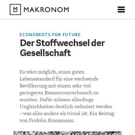
X
X
X
X
X
DEBATTEN
ECONOMISTS FOR FUTURE
Der Stoffwechsel der
KOMMENTARE ZU
Der Stoffwechsel der
Gesellschaft
ARTIKEL
Gesellschaft
FEATURES
Es wäre möglich, einen guten
Unser kostenloser Newsletter informiert Sie über unsere
Lebensstandard für eine wachsende
neuesten Beiträge.
KOMMENTIEREN (VIA EMAIL)
THEMEN
Bevölkerung mit einem sehr viel
geringeren Ressourcenverbrauch zu
Richtlinien
erzielen. Dafür müssen allerdings
NEWSLETTER
Ungleichheiten deutlich reduziert werden
– was alles andere als trivial ist. Ein Beitrag
Bisher noch kein Kommentar.
ÜBER UNS
von Fridolin Krausmann.