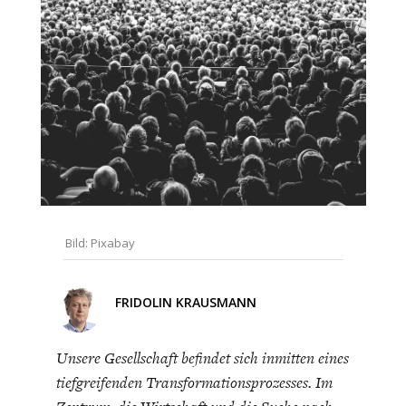
CHARTBOOK
BODEN
SUCHE
ABO/LOGIN
Bild: Pixabay
ECONOMISTS FOR FUTURE
DEUTSCHLAND
FRIDOLIN KRAUSMANN
Unsere Gesellschaft befindet sich inmitten eines
tiefgreifenden Transformationsprozesses. Im