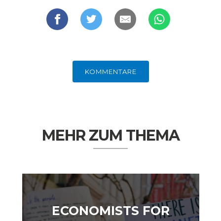
DEUTSCHLAND UND DIE
MAKROTHEK
DIGITALISIERUNG
KOMMENTARE
MEHR ZUM THEMA
DAS POST-CORONA-
ÖKONOMENSZENE
ZEITALTER
ECONOMISTS FOR