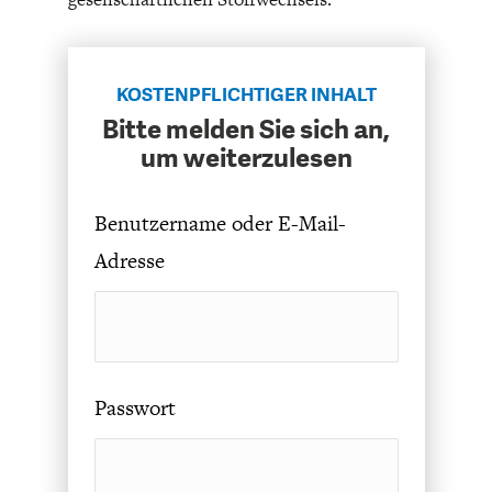
DAS DEUTSCHE
GELDPOLITIK
GESUNDHEITSWESEN
KOSTENPFLICHTIGER INHALT
Bitte melden Sie sich an,
um weiterzulesen
Benutzername oder E-Mail-
Adresse
DIE NÄCHSTE STUFE DER
GESELLSCHAFT
GLOBALISIERUNG
Passwort