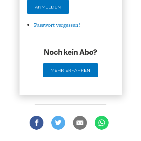
DIE POSITIONEN DER
UNGLEICHHEIT
ANMELDEN
WIRTSCHAFTSWEISEN
Passwort vergessen?
Noch kein Abo?
MEHR ERFAHREN
BGE-INFOGRAFIK
USA