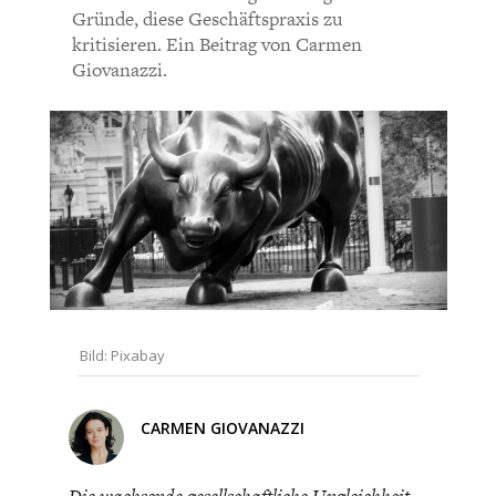
CHARTBOOK
BODEN
SUCHE
Bisher noch kein Kommentar.
Gründe, diese Geschäftspraxis zu
kritisieren. Ein Beitrag von Carmen
Giovanazzi.
ABO/LOGIN
ECONOMISTS FOR FUTURE
DEUTSCHLAND
Bild: Pixabay
CARMEN GIOVANAZZI
Die wachsende gesellschaftliche Ungleichheit