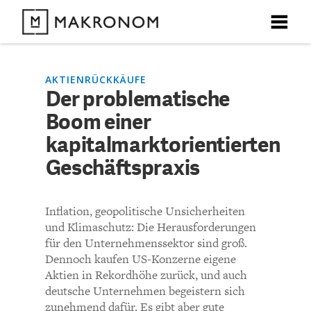
X
X
X
X
X
DEBATTEN
AKTIENRÜCKKÄUFE
Der problematische
KOMMENTARE ZU
Der problematische
Boom einer
ARTIKEL
Boom einer
kapitalmarktorientierten
FEATURES
Geschäftspraxis
kapitalmarktorientierten
Unser kostenloser Newsletter informiert Sie über unsere
neuesten Beiträge.
Geschäftspraxis
THEMEN
Inflation, geopolitische Unsicherheiten
und Klimaschutz: Die Herausforderungen
NEWSLETTER
für den Unternehmenssektor sind groß.
KOMMENTIEREN (VIA EMAIL)
Dennoch kaufen US-Konzerne eigene
Aktien in Rekordhöhe zurück, und auch
ÜBER UNS
Richtlinien
deutsche Unternehmen begeistern sich
zunehmend dafür. Es gibt aber gute