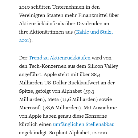
DAS DEUTSCHE
GELDPOLITIK
2010 schütten Unternehmen in den
GESUNDHEITSWESEN
Vereinigten Staaten mehr Finanzmittel über
Aktienrückkäufe als über Dividenden an
ihre Aktionär:innen aus (
Kahle und Stulz,
2021
).
Der
Trend zu Aktienrückkäufen
wird von
den Tech-Konzernen aus dem Silicon Valley
angeführt. Apple steht mit über 88,4
Milliarden US-Dollar Rückkaufwert an der
Spitze, gefolgt von Alphabet (59,3
DIE NÄCHSTE STUFE DER
GESELLSCHAFT
Milliarden), Meta (31,6 Milliarden) sowie
GLOBALISIERUNG
Microsoft (28,6 Milliarden). Mit Ausnahme
von Apple haben genau diese Konzerne
kürzlich einen
umfänglichen Stellenabbau
angekündigt. So plant Alphabet, 12.000