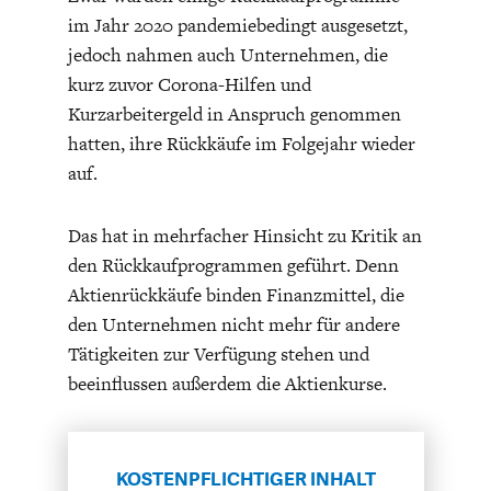
DEUTSCHLAND UND DIE
MAKROTHEK
im Jahr 2020 pandemiebedingt ausgesetzt,
DIGITALISIERUNG
jedoch nahmen auch Unternehmen, die
kurz zuvor Corona-Hilfen und
Kurzarbeitergeld in Anspruch genommen
hatten, ihre Rückkäufe im Folgejahr wieder
auf.
Das hat in mehrfacher Hinsicht zu Kritik an
den Rückkaufprogrammen geführt. Denn
Aktienrückkäufe binden Finanzmittel, die
den Unternehmen nicht mehr für andere
DAS POST-CORONA-
ÖKONOMENSZENE
Tätigkeiten zur Verfügung stehen und
ZEITALTER
beeinflussen außerdem die Aktienkurse.
KOSTENPFLICHTIGER INHALT